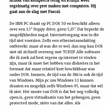
Arnout van Kempen is terug en schrijft weer
regelmatig over pret maken met computers. Hij
Uit
gaat aan de slag met Pascal.
Feiten
De IBM PC draait op PC DOS 7.0 en beschikt alleen
over een 3,5" floppy drive, geen 5,25". Dat beperkt de
&
mogelijkheden nogal. Internettoegang was in die
tijd niet voorzien. Zelfs een ethernetaansluiting
ontbreekt; maar al was die er wel, dan nog kan DOS
Cijfers
niet uit zichzelf overweg met TCP/IP. Alle software
die ik zoek zal best ergens op internet te vinden
Tuchtrecht
zijn, maar ik moet het hebben van diskettes in het
formaat dat maar relatief kort beschikbaar was
Magazine
onder DOS. Immers, de tijd van de 386 is ook de tijd
van Windows. Mijn pc zou Windows 3.1 kunnen
Podcast
draaien en mogelijk zelfs Windows 95, maar dat wil
ik niet. Het mooie van DOS is dat het nog volledig
open is, geen virtualisatie van het geheugen, geen
Dossiers
protected mode, niets van dat alles. Als