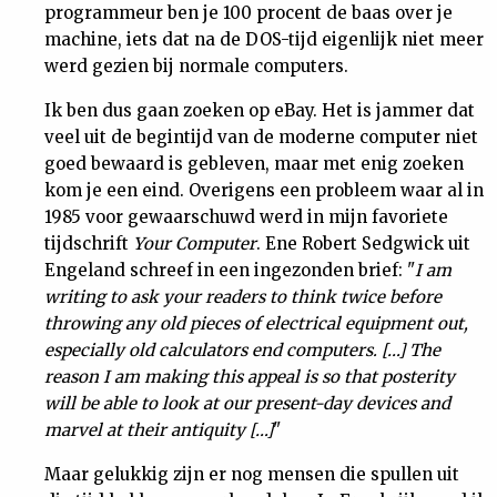
programmeur ben je 100 procent de baas over je
Nieuwsbrief
machine, iets dat na de DOS-tijd eigenlijk niet meer
werd gezien bij normale computers.
Contact
Ik ben dus gaan zoeken op eBay. Het is jammer dat
veel uit de begintijd van de moderne computer niet
goed bewaard is gebleven, maar met enig zoeken
kom je een eind. Overigens een probleem waar al in
1985 voor gewaarschuwd werd in mijn favoriete
tijdschrift
Your Computer
. Ene Robert Sedgwick uit
Engeland schreef in een ingezonden brief: "
I am
writing to ask your readers to think twice before
throwing any old pieces of electrical equipment out,
especially old calculators end computers. […] The
reason I am making this appeal is so that posterity
will be able to look at our present-day devices and
marvel at their antiquity […]
"
Maar gelukkig zijn er nog mensen die spullen uit