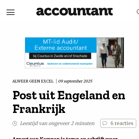
Home
Nieuws
RELEVANTIE
DATUM
Discussie
Vaktechniek
ALWEER GEEN EXCEL
09 september 2025
Post uit Engeland en
Achtergrond
Frankrijk
In
Leestijd van ongeveer 2 minuten
6
reacties
&