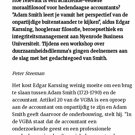
Hoe relevant is een achttiende-eeuwse
moraalfilosoof voor hedendaagse accountants?
Uit
"Adam Smith leert je vanuit het perspectief van de
onpartijdige buitenstaander te kijken", aldus Edgar
Feiten
Karssing, hoogleraar filosofie, beroepsethiek en
integriteitsmanagement aan Nyenrode Business
&
Universiteit. Tijdens een workshop over
duurzaamheidsdilemma's gingen deelnemers aan
de slag met het gedachtegoed van Smith.
Cijfers
Peter Steeman
Tuchtrecht
Het kost Edgar Karssing weinig moeite om een brug
Magazine
te slaan tussen Adam Smith (1723-1790) en de
accountant. Artikel 20 van de VGBA is een oproep
aan de accountant om onpartijdig te zijn en Adam
Podcast
Smith geeft daarvoor de onderbouwing, stelt hij. "In
de VGBA staat dat de accountant een
Dossiers
onderzoekende geest en een professionele