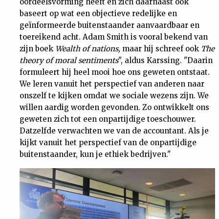
oordeelsvorming heeft en zich daarnaast ook
Nieuwsbrief
baseert op wat een objectieve redelijke en
geïnformeerde buitenstaander aanvaardbaar en
toereikend acht. Adam Smith is vooral bekend van
Contact
zijn boek
Wealth of nations,
maar hij schreef ook
The
theory of moral sentiments
", aldus Karssing. "Daarin
formuleert hij heel mooi hoe ons geweten ontstaat.
We leren vanuit het perspectief van anderen naar
onszelf te kijken omdat we sociale wezens zijn. We
willen aardig worden gevonden. Zo ontwikkelt ons
geweten zich tot een onpartijdige toeschouwer.
Datzelfde verwachten we van de accountant. Als je
kijkt vanuit het perspectief van de onpartijdige
buitenstaander, kun je ethiek bedrijven."