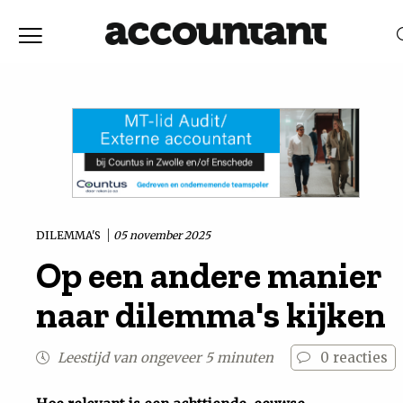
Home
Nieuws
RELEVANTIE
DATUM
Discussie
Vaktechniek
DILEMMA'S
05 november 2025
Op een andere manier
Achtergrond
naar dilemma's kijken
In
Leestijd van ongeveer 5 minuten
0
reacties
&