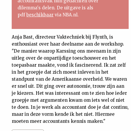
accountantsvak hun gedachten over
dilemma's delen. De uitgave is als
pdf
beschikbaar
via NBA.nl.
Anja Bast, directeur Vaktechniek bij Flynth, is
enthousiast over haar deelname aan de workshop.
"De manier waarop Karssing ons meenam in zijn
uitleg over de onpartijdige toeschouwer en het
toepasbaar maakte, vond ik fascinerend. Ik zat zelf
in het groepje dat zich moest inleven in het
standpunt van de Amerikaanse overheid. We waren
er snel uit. Dit ging over autonomie, trouw zijn aan
je kiezers. Het was interessant om te zien hoe ieder
groepje met argumenten kwam om iets wel of niet
te doen. In je werk als accountant doe je dat continu,
maar in deze vorm kende ik het niet. Hiermee
moeten meer accountants kennis maken."