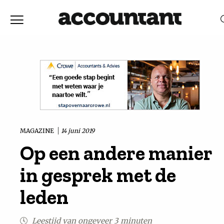
Home
Nieuws
RELEVANTIE
DATUM
Discussie
Vaktechniek
MAGAZINE
14 juni 2019
Op een andere manier
Achtergrond
in gesprek met de
In
leden
&
Leestijd van ongeveer 3 minuten