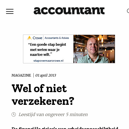
Home
Nieuws
RELEVANTIE
DATUM
Discussie
Vaktechniek
MAGAZINE
01 april 2013
Wel of niet
Achtergrond
verzekeren?
In
Leestijd van ongeveer 5 minuten
&