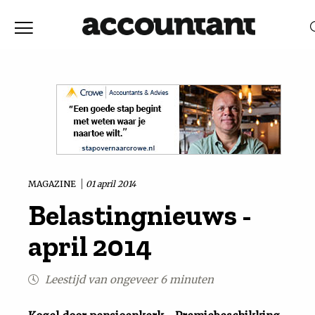
Home
Nieuws
RELEVANTIE
DATUM
Discussie
Vaktechniek
MAGAZINE
01 april 2014
Belastingnieuws -
Achtergrond
april 2014
In
Leestijd van ongeveer 6 minuten
&