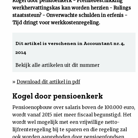
Kogel door pensioenkerk - Premiebeschikking
werkhervattingskas kan worden herzien - Rulings
Uit
staatssteun? - Onverwachte schulden in erfenis -
Tijd dringt voor werkkostenregeling.
Feiten
Dit artikel is verschenen in Accountant nr. 4,
&
2014
Cijfers
Bekijk alle artikelen uit dit nummer
Tuchtrecht
»
Download dit artikel in pdf
Kogel door pensioenkerk
Magazine
Pensioenopbouw over salaris boven de 100.000 euro,
Podcast
wordt vanaf 2015 niet meer fiscaal begunstigd. Het
wordt wel mogelijk met een vrijwillige netto-
Dossiers
lijfrenteregeling bij te sparen en die regeling zal
ook worden aangeboden door pensioenfondsen.