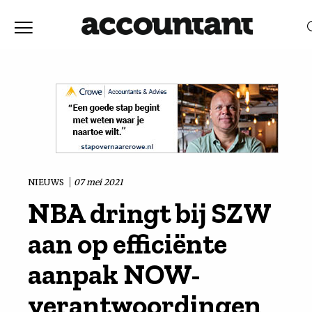
Home
Nieuws
RELEVANTIE
DATUM
Discussie
Vaktechniek
NIEUWS
07 mei 2021
NBA dringt bij SZW
Achtergrond
aan op efficiënte
In
aanpak NOW-
verantwoordingen
&