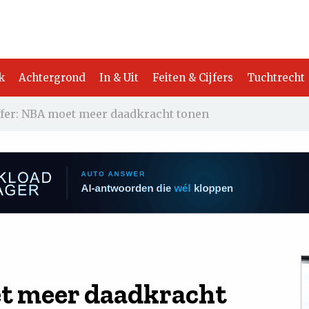
k
Achtergrond
In & Uit
Feiten & Cijfers
Tuchtrecht
ffer: NBA moet meer daadkracht tonen
et meer daadkracht