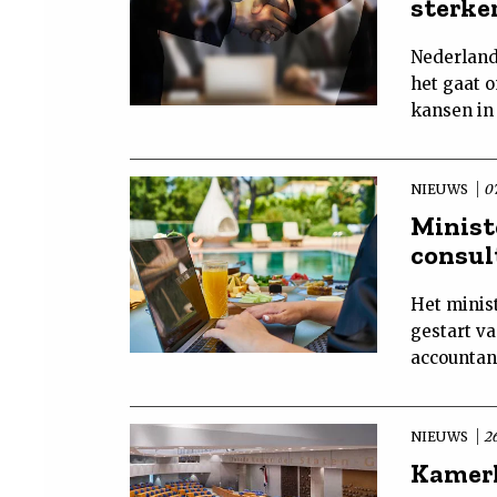
sterke
Nederland
het gaat 
kansen in
NIEUWS
07
Minist
consul
Het minist
gestart v
accountanc
NIEUWS
2
Kamerl