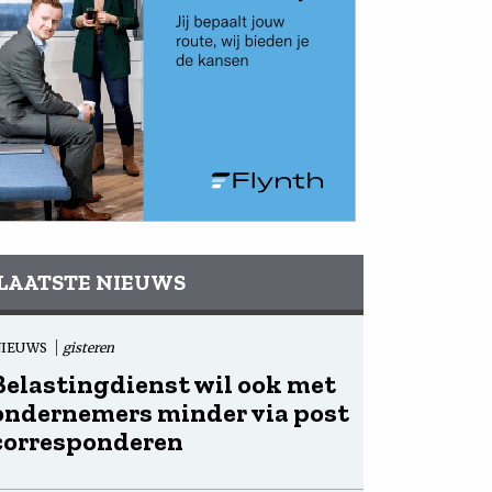
LAATSTE NIEUWS
NIEUWS
gisteren
Belastingdienst wil ook met
ondernemers minder via post
corresponderen