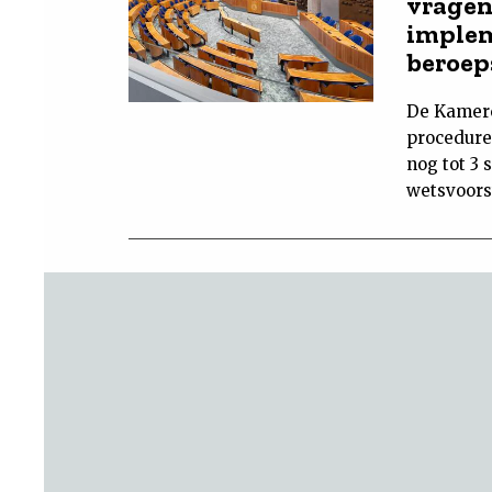
vragen
implem
beroep
De Kamerc
procedure
nog tot 3 
wetsvoorst