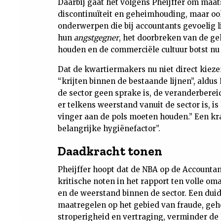
Daarbij gaat het volgens Pheijffer om maa
discontinuïteit en geheimhouding, maar ook 
onderwerpen die bij accountants gevoelig l
hun
angstgegner
, het doorbreken van de ge
houden en de commerciële cultuur botst nu
Dat de kwartiermakers nu niet direct kieze
“krijten binnen de bestaande lijnen”, aldus
de sector geen sprake is, de veranderberei
er telkens weerstand vanuit de sector is, 
vinger aan de pols moeten houden.” Een kra
belangrijke hygiënefactor”.
Daadkracht tonen
Pheijffer hoopt dat de NBA op de Accountan
kritische noten in het rapport ten volle 
en de weerstand binnen de sector. Een duide
maatregelen op het gebied van fraude, ge
stroperigheid en vertraging, verminder d