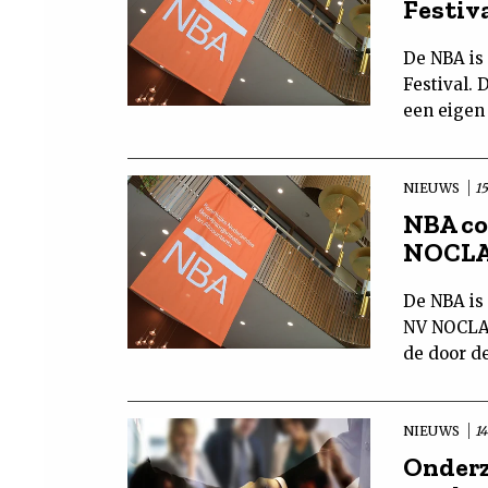
Festiv
De NBA is
Festival. 
een eigen
NIEUWS
15
NBA co
NOCL
De NBA is 
NV NOCLAR
de door de
NIEUWS
14
Onderz