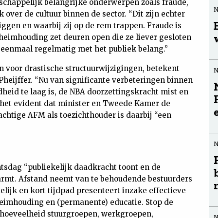
tschappelijk belangrijke onderwerpen zoals fraude,
over de cultuur binnen de sector. “Dit zijn echter
iggen en waarbij zij op de rem trappen. Fraude is
heimhouding zet deuren open die ze liever gesloten
 eenmaal regelmatig met het publiek belang.”
n voor drastische structuurwijzigingen, betekent
 Pheijffer. “Nu van significante verbeteringen binnen
dheid te laag is, de NBA doorzettingskracht mist en
is het evident dat minister en Tweede Kamer de
chtige AFM als toezichthouder is daarbij “een
tsdag “publiekelijk daadkracht toont en de
omarmt. Afstand neemt van te behoudende bestuurders
lijk en kort tijdpad presenteert inzake effectieve
heimhouding en (permanente) educatie. Stop de
e hoeveelheid stuurgroepen, werkgroepen,