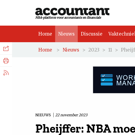
NBA-platform voor accountants en financials
Home
Nieuws
Discussie
Vaktechnie
Facebook
Nieuws
>
>
2023
>
11
>
Pheij
Home
Nieuws
Discussie
LinkedIn
Vaktechniek
X.com
Achtergrond
Tuchtrecht
NIEUWS
22 november 2023
Pheijffer: NBA mo