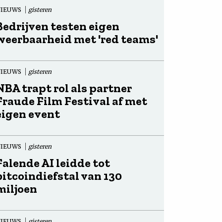
NIEUWS
gisteren
Bedrijven testen eigen
weerbaarheid met 'red teams'
NIEUWS
gisteren
NBA trapt rol als partner
Fraude Film Festival af met
eigen event
NIEUWS
gisteren
Falende AI leidde tot
bitcoindiefstal van 130
miljoen
NIEUWS
gisteren