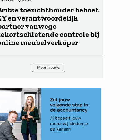
Britse toezichthouder beboet
EY en verantwoordelijk
partner vanwege
tekortschietende controle bij
online meubelverkoper
Meer nieuws