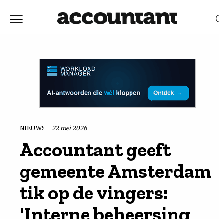
Home
Nieuws
RELEVANTIE
DATUM
Discussie
Vaktechniek
NIEUWS
22 mei 2026
Accountant geeft
Achtergrond
gemeente Amsterdam
In
tik op de vingers:
'Interne beheersing
&