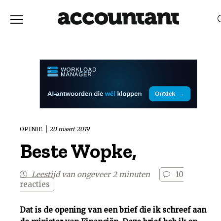
Home
Nieuws
RELEVANTIE
DATUM
Discussie
Vaktechniek
OPINIE
20 maart 2019
Beste Wopke,
Achtergrond
Leestijd van ongeveer 2 minuten
10
In
reacties
&
Dat is de opening van een brief die ik schreef aan