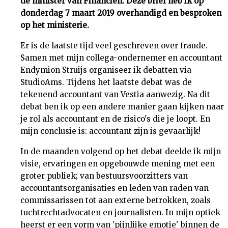
de minister van Financiën. Deze brief heb ik op
donderdag 7 maart 2019 overhandigd en besproken
Uit
op het ministerie.
Feiten
Er is de laatste tijd veel geschreven over fraude.
Samen met mijn collega-ondernemer en accountant
Endymion Struijs organiseer ik debatten via
&
StudioAms. Tijdens het laatste debat was de
tekenend accountant van Vestia aanwezig. Na dit
Cijfers
debat ben ik op een andere manier gaan kijken naar
je rol als accountant en de risico's die je loopt. En
Tuchtrecht
mijn conclusie is: accountant zijn is gevaarlijk!
In de maanden volgend op het debat deelde ik mijn
Magazine
visie, ervaringen en opgebouwde mening met een
groter publiek; van bestuursvoorzitters van
Podcast
accountantsorganisaties en leden van raden van
commissarissen tot aan externe betrokken, zoals
Dossiers
tuchtrechtadvocaten en journalisten. In mijn optiek
heerst er een vorm van 'pijnlijke emotie' binnen de