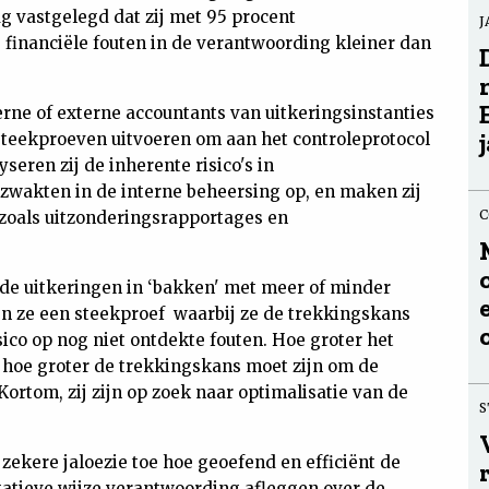
g vastgelegd dat zij met 95 procent
J
 financiële fouten in de verantwoording kleiner dan
terne of externe accountants van uitkeringsinstanties
steekproeven uitvoeren om aan het controleprotocol
eren zij de inherente risico's in
 zwakten in de interne beheersing op, en maken zij
C
 zoals uitzonderingsrapportages en
j de uitkeringen in ‘bakken' met meer of minder
ken ze een steekproef waarbij ze de trekkingskans
sico op nog niet ontdekte fouten. Hoe groter het
, hoe groter de trekkingskans moet zijn om de
Kortom, zij zijn op zoek naar optimalisatie van de
S
ekere jaloezie toe hoe geoefend en efficiënt de
itatieve wijze verantwoording afleggen over de