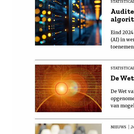
STATISTICAL
Audite
algori
Eind 2024
(AI) in w
toenemend
STATISTICA
De Wet
De Wet va
opgenomen
van mogel
NIEUWS
24