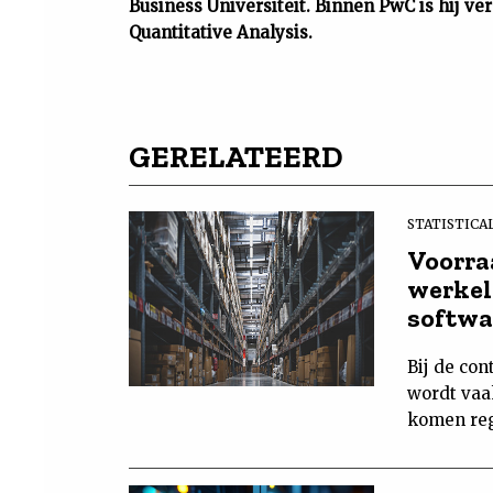
Business Universiteit. Binnen PwC is hij v
Quantitative Analysis.
GERELATEERD
STATISTICA
Voorra
werkel
softwa
Bij de co
wordt vaa
komen rege