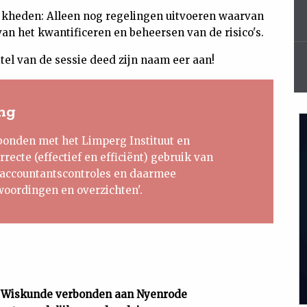
ijkheden: Alleen nog regelingen uitvoeren waarvan
n het kwantificeren en beheersen van de risico's.
itel van de sessie deed zijn naam eer aan!
ing
rbonden met het Limperg Instituut en
recte (effectief en efficiënt) gebruik van
j accountantscontroles en daarmee
woordingen en overzichten'.
e Wiskunde verbonden aan Nyenrode