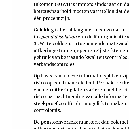
Inkomen (SUWI) is immers sinds jaar en da
betrouwbaarheid moeten vaststellen dat de
één procent zijn.
Gelukkig is het al lang niet meer zo dat in
in
splendid isolation
van de lijnorganisatie 
SUWI te voldoen. In toenemende mate analys
uitkeringsstromen, speuren zij sterkten en
gebruik van bestaande kwaliteitscontroles
verbandscontroles.
Op basis van al deze informatie splitsen zi
risico op een financiële fout. Per bak trek
van een uitkering laten variëren met het ri
risico na inachtneming van alle informatie
steekproef zo efficiënt mogelijk te maken. 
controlemix.
De pensioenverzekeraar keek dan ook met z
uitkeringsinstantie al was in het op kwant