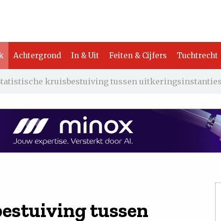
k
Achtergrond
In & Uit
Feiten & Cijfers
Tuchtrecht
Statistische kruisbestuiving tussen uitkeringsinstanti
bestuiving tussen