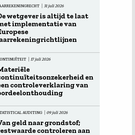
AARREKENINGRECHT
31 juli 2026
De wetgever is altijd te laat
met implementatie van
Europese
jaarrekeningrichtlijnen
ONTINUÏTEIT
17 juli 2026
Materiële
continuïteitsonzekerheid en
een controleverklaring van
oordeelonthouding
TATISTICAL AUDITING
09 juli 2026
Van geld naar grondstof;
restwaarde controleren aan