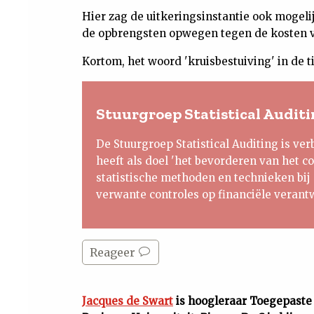
Hier zag de uitkeringsinstantie ook mogel
de opbrengsten opwegen tegen de kosten va
Kortom, het woord 'kruisbestuiving' in de t
Stuurgroep Statistical Audit
De Stuurgroep Statistical Auditing is ve
heeft als doel 'het bevorderen van het cor
statistische methoden en technieken bi
verwante controles op financiële verant
Reageer
Jacques de Swart
is hoogleraar Toegepast