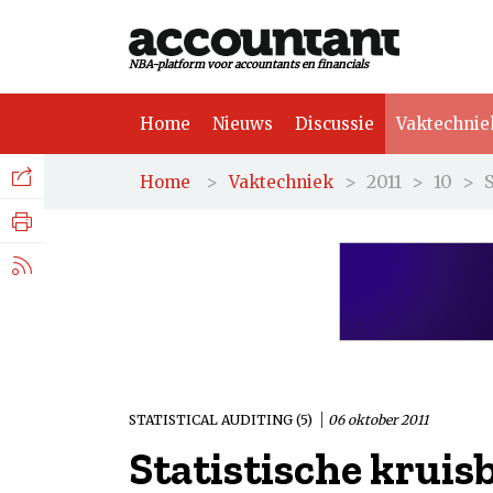
NBA-platform voor accountants en financials
Home
Nieuws
Discussie
Vaktechnie
Facebook
Nieuws
>
>
2011
>
10
>
Home
Vaktechniek
Discussie
LinkedIn
Vaktechniek
X.com
Achtergrond
Tuchtrecht
STATISTICAL AUDITING (5)
06 oktober 2011
Statistische kruis