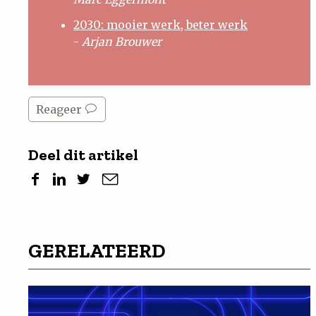
2030: mooier werk, beter werk
-
Arjan Brouwer
Reageer
Deel dit artikel
GERELATEERD