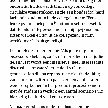
door te nemen?" Haha, De Vries is altijd bezig met
onderwijs. En dus val ik binnen op een college
circulaire vraagstukken en zie een honderdtal hard
lachende studenten in de collegebanken: "Fouk,
leuke pyjama heb je aan!" Tot mijn schrik besef ik
dat ik natuurlijk gewoon nog in mijn pyjama had
zitten werken en dat ik de collegezaal in mijn
werkkamer heb uitgenodigd.
Ik spreek de studenten toe: "Als jullie er geen
bezwaar op hebben, zal ik mijn probleem met jullie
delen." Het wordt een intensieve, heel interessante
discussie. Hoe waardeer je de circulaire
grondstoffen die nu ergens in de vloerbedekking
van een klant zitten en pas over een aantal jaren
weer terugkomen in het productieproces? Samen
met de studenten werk ik een aantal scenario's uit;
hier krijg ik altijd veel energie van.
Nu maar eerst eens onder de douche en me