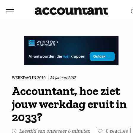
Home
Nieuws
RELEVANTIE
DATUM
Discussie
Vaktechniek
WERKDAG IN 2030
24 januari 2017
Accountant, hoe ziet
Achtergrond
jouw werkdag eruit in
In
2033?
&
Leestijd van ongeveer 6 minuten
0
reacties