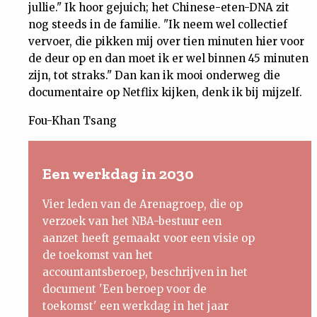
jullie." Ik hoor gejuich; het Chinese-eten-DNA zit
nog steeds in de familie. "Ik neem wel collectief
vervoer, die pikken mij over tien minuten hier voor
de deur op en dan moet ik er wel binnen 45 minuten
zijn, tot straks." Dan kan ik mooi onderweg die
documentaire op Netflix kijken, denk ik bij mijzelf.
Fou-Khan Tsang
Een werkdag in 2030
Vier leden van de Arenagroep, die op
verzoek van het NBA-bestuur een
aanzet heeft gemaakt voor een visie op
de toekomst van het
accountantsberoep, beschrijven in het
document 'Een beroep voor de
toekomst' een werkdag in het jaar