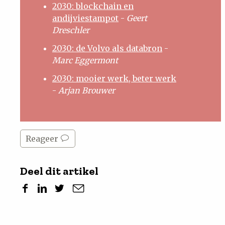
2030: blockchain en
andijviestampot
-
Geert
Dreschler
2030: de Volvo als databron
-
Marc Eggermont
2030: mooier werk, beter werk
-
Arjan Brouwer
Reageer
Deel dit artikel