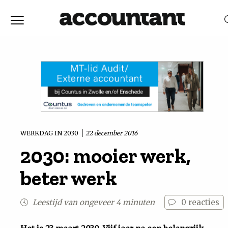
Home
Nieuws
RELEVANTIE
DATUM
Discussie
Vaktechniek
WERKDAG IN 2030
22 december 2016
2030: mooier werk,
Achtergrond
beter werk
In
Leestijd van ongeveer 4 minuten
0
reacties
&