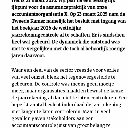
Het is 23 maart 2030. Vijf jaar na een belangrijk
ijkpunt voor de assurancepraktijk van onze
Uit
accountantsorganisatie X. Op 23 maart 2025 nam de
Tweede Kamer namelijk het besluit met ingang van
Feiten
het boekjaar 2026 de wettelijke
jaarrekeningcontrole af te schaffen. Er is sindsdien
&
heel wat gebeurd. De dynamiek die ontstond was
niet te vergelijken met de toch al behoorlijk roerige
jaren daarvoor.
Cijfers
Waar een deel van de sector vreesde voor verlies
Tuchtrecht
van veel omzet, bleek het tegenovergestelde te
gebeuren. De controle was ineens geen moetje
Magazine
meer, maar organisaties maakten bewust de keuze
de jaarrekening al dan niet te laten controleren. Een
Podcast
beperkt aantal besloot inderdaad de jaarrekening
niet langer te laten controleren. Maar in veel
gevallen gaven stakeholders aan een
Dossiers
accountantscontrole juist van groot belang te