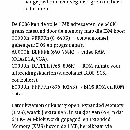
aangepast om over segmentgrenzen heen
te kunnen.
De 8086 kan de volle 1 MB adresseren, de 640K-
grens ontstond door de memory map die IBM koos:
00000h–9FFFFh (0–640K) → conventioneel
geheugen: DOS en programma's.
A0000h–BFFFFh (640–768K) → video RAM
(CGA/EGA/VGA).
C0000h–DFFFFh (768–896K) → ROM-ruimte voor
uitbreidingskaarten (videokaart-BIOS, SCSI-
controllers).
E0000h–FFFFFh (896–1024K) → BIOS ROM en ROM-
data.
Later kwamen er kunstgrepen: Expanded Memory
(EMS), waarbij extra RAM in stukjes van 64K in dat
640K–1MB-blok wordt gepaged, en Extended
Memory (XMS) boven de 1 MB, bereikbaar via