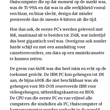
thuiscomputer die op dat moment op de markt was,
Nieuwsbrief
was de Ti-99/4 en dat was in alle eerlijkheid vooral
een bizar, en bizar slecht, design dat minder
Contact
presteerde dan de meeste 8-bitters uit die tijd.
Hoe dan ook, de eerste PC's werden geleverd met
16K, maximaal uit te breiden tot 256K, wat indertijd
dus best gigantisch veel was. Overigens ook zonder
harde schijf en met een aansluiting voor
cassetterecorders, om data op een muziekcassette
te kunnen zetten.
De grens van 640K was dus heel ruim en echt op de
toekomst gericht. De IBM PC kon geheugen tot 1M
aan, de bijna 400K die niet beschikbaar was als
geheugen voor MS-DOS reserveerde IBM voor
videogeheugen, uitbreidingskaarten en BIOS.
De CPU van die eerste PC en van vrijwel alle
computers die sindsdien als PC, thuiscomputer of
kantoorcomputer werden verkocht in de wereld,