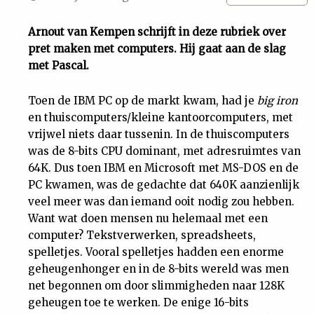
Uit
Arnout van Kempen schrijft in deze rubriek over
pret maken met computers. Hij gaat aan de slag
Feiten
met Pascal.
&
Toen de IBM PC op de markt kwam, had je
big iron
en thuiscomputers/kleine kantoorcomputers, met
vrijwel niets daar tussenin. In de thuiscomputers
Cijfers
was de 8-bits CPU dominant, met adresruimtes van
64K. Dus toen IBM en Microsoft met MS-DOS en de
Tuchtrecht
PC kwamen, was de gedachte dat 640K aanzienlijk
veel meer was dan iemand ooit nodig zou hebben.
Magazine
Want wat doen mensen nu helemaal met een
computer? Tekstverwerken, spreadsheets,
spelletjes. Vooral spelletjes hadden een enorme
Podcast
geheugenhonger en in de 8-bits wereld was men
net begonnen om door slimmigheden naar 128K
Dossiers
geheugen toe te werken. De enige 16-bits