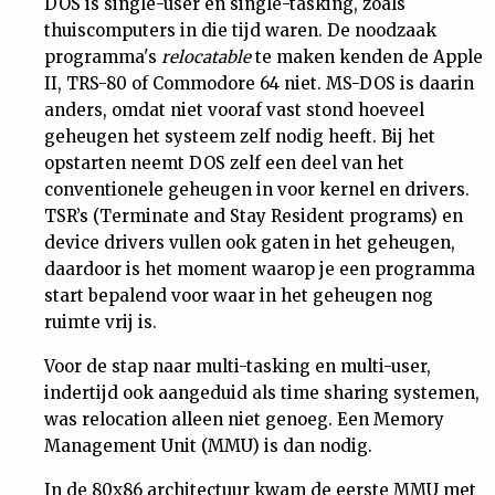
DOS is single-user en single-tasking, zoals
thuiscomputers in die tijd waren. De noodzaak
programma's
relocatable
te maken kenden de Apple
II, TRS-80 of Commodore 64 niet. MS-DOS is daarin
anders, omdat niet vooraf vast stond hoeveel
geheugen het systeem zelf nodig heeft. Bij het
opstarten neemt DOS zelf een deel van het
conventionele geheugen in voor kernel en drivers.
TSR’s (Terminate and Stay Resident programs) en
device drivers vullen ook gaten in het geheugen,
daardoor is het moment waarop je een programma
start bepalend voor waar in het geheugen nog
ruimte vrij is.
Voor de stap naar multi-tasking en multi-user,
indertijd ook aangeduid als time sharing systemen,
was relocation alleen niet genoeg. Een Memory
Management Unit (MMU) is dan nodig.
In de 80x86 architectuur kwam de eerste MMU met