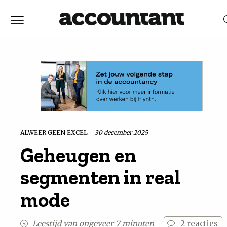
Home
Nieuws
RELEVANTIE
DATUM
Discussie
Vaktechniek
ALWEER GEEN EXCEL
30 december 2025
Geheugen en
Achtergrond
segmenten in real
In
mode
&
Leestijd van ongeveer 7 minuten
2
reacties