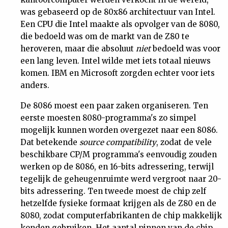
was gebaseerd op de 80x86 architectuur van Intel.
Een CPU die Intel maakte als opvolger van de 8080,
die bedoeld was om de markt van de Z80 te
heroveren, maar die absoluut
niet
bedoeld was voor
een lang leven. Intel wilde met iets totaal nieuws
komen. IBM en Microsoft zorgden echter voor iets
anders.
De 8086 moest een paar zaken organiseren. Ten
eerste moesten 8080-programma's zo simpel
mogelijk kunnen worden overgezet naar een 8086.
Dat betekende
source compatibility
, zodat de vele
beschikbare CP/M programma's eenvoudig zouden
werken op de 8086, en 16-bits adressering, terwijl
tegelijk de geheugenruimte werd vergroot naar 20-
bits adressering. Ten tweede moest de chip zelf
hetzelfde fysieke formaat krijgen als de Z80 en de
8080, zodat computerfabrikanten de chip makkelijk
konden gebruiken. Het aantal pinnen van de chip