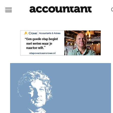
Home
Nieuws
RELEVANTIE
DATUM
Discussie
Vaktechniek
Achtergrond
In
&