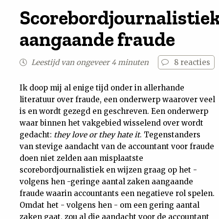
Scorebordjournalistie
Nieuwsbrief
aangaande fraude
Contact
Leestijd van ongeveer 4 minuten
8
reacties
Ik doop mij al enige tijd onder in allerhande
literatuur over fraude, een onderwerp waarover veel
is en wordt gezegd en geschreven. Een onderwerp
waar binnen het vakgebied wisselend over wordt
gedacht:
they love or they hate it
. Tegenstanders
van stevige aandacht van de accountant voor fraude
doen niet zelden aan misplaatste
scorebordjournalistiek en wijzen graag op het -
volgens hen -geringe aantal zaken aangaande
fraude waarin accountants een negatieve rol spelen.
Omdat het - volgens hen - om een gering aantal
zaken gaat, zou al die aandacht voor de accountant