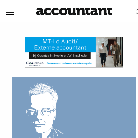
Home
Nieuws
RELEVANTIE
DATUM
Discussie
Vaktechniek
Achtergrond
In
&