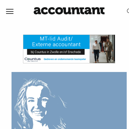
Home
Nieuws
RELEVANTIE
DATUM
Discussie
Vaktechniek
Achtergrond
In
&