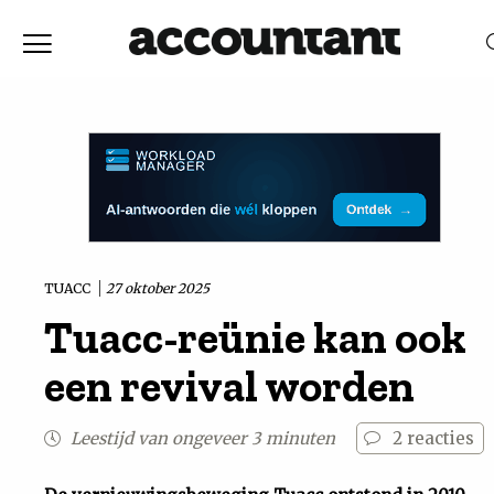
Home
Nieuws
RELEVANTIE
DATUM
Discussie
Vaktechniek
TUACC
27 oktober 2025
Tuacc-reünie kan ook
Achtergrond
een revival worden
In
Leestijd van ongeveer 3 minuten
2
reacties
&