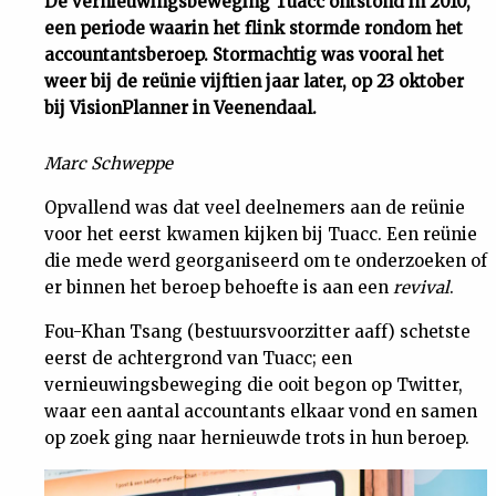
De vernieuwingsbeweging Tuacc ontstond in 2010,
een periode waarin het flink stormde rondom het
Uit
accountantsberoep. Stormachtig was vooral het
weer bij de reünie vijftien jaar later, op 23 oktober
Feiten
bij VisionPlanner in Veenendaal.
&
Marc Schweppe
Opvallend was dat veel deelnemers aan de reünie
Cijfers
voor het eerst kwamen kijken bij Tuacc. Een reünie
die mede werd georganiseerd om te onderzoeken of
Tuchtrecht
er binnen het beroep behoefte is aan een
revival
.
Fou-Khan Tsang (bestuursvoorzitter aaff) schetste
Magazine
eerst de achtergrond van Tuacc; een
vernieuwingsbeweging die ooit begon op Twitter,
Podcast
waar een aantal accountants elkaar vond en samen
op zoek ging naar hernieuwde trots in hun beroep.
Dossiers