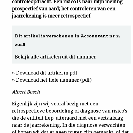
controleopdracht. Een risico is naar mijn mening
prospectief van aard; het controleren van een
Uit
jaarrekening is meer retrospectief.
Feiten
Dit artikel is verschenen in Accountant nr. 2,
&
2026
Bekijk alle artikelen uit dit nummer
Cijfers
»
Download dit artikel in pdf
Tuchtrecht
»
Download het hele nummer (pdf)
Magazine
Albert Bosch
Eigenlijk zijn wij vooral bezig met een
Podcast
retrospectieve beoordeling of diagnose van risico's
die de entiteit liep, uiteraard met een vertaalslag
Dossiers
naar de jaarrekening. In die diagnose verwachten
of hopen wij dat er geen fouten zijn gemaakt, of dat