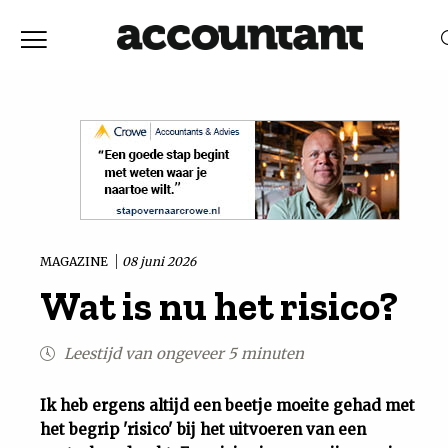
Home
Nieuws
RELEVANTIE
DATUM
Discussie
Vaktechniek
MAGAZINE
08 juni 2026
Wat is nu het risico?
Achtergrond
Leestijd van ongeveer 5 minuten
In
Ik heb ergens altijd een beetje moeite gehad met
&
het begrip 'risico' bij het uitvoeren van een