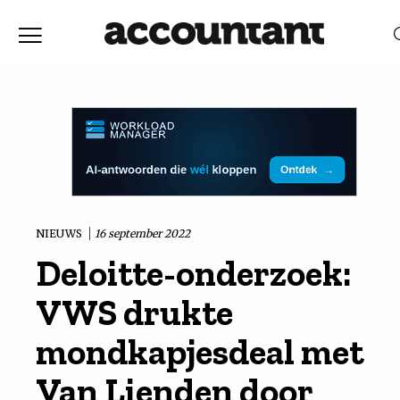
Home
Nieuws
RELEVANTIE
DATUM
Discussie
Vaktechniek
NIEUWS
16 september 2022
Deloitte-onderzoek:
Achtergrond
VWS drukte
In
mondkapjesdeal met
Van Lienden door
&