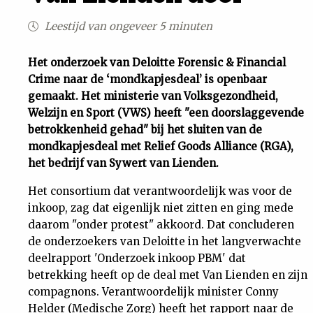
Uit
Leestijd van ongeveer 5 minuten
Feiten
Het onderzoek van Deloitte Forensic & Financial
Crime naar de ‘mondkapjesdeal’ is openbaar
gemaakt. Het ministerie van Volksgezondheid,
&
Welzijn en Sport (VWS) heeft "een doorslaggevende
betrokkenheid gehad" bij het sluiten van de
Cijfers
mondkapjesdeal met Relief Goods Alliance (RGA),
het bedrijf van Sywert van Lienden.
Tuchtrecht
Het consortium dat verantwoordelijk was voor de
inkoop, zag dat eigenlijk niet zitten en ging mede
Magazine
daarom "onder protest" akkoord. Dat concluderen
de onderzoekers van Deloitte in het langverwachte
Podcast
deelrapport 'Onderzoek inkoop PBM' dat
betrekking heeft op de deal met Van Lienden en zijn
Dossiers
compagnons. Verantwoordelijk minister Conny
Helder (Medische Zorg) heeft het rapport naar de