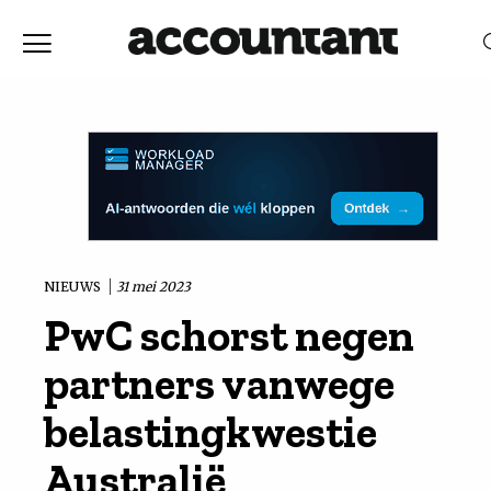
Home
Nieuws
RELEVANTIE
DATUM
Discussie
Vaktechniek
NIEUWS
31 mei 2023
PwC schorst negen
Achtergrond
partners vanwege
In
belastingkwestie
Australië
&