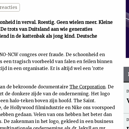
reacties
nheid in verval. Roestig. Geen wielen meer. Kleine
De trots van Duitsland aan wie generaties
lend in de kattenbak als jong kind. Deutsche
VNO-NCW congres over fraude. De schoonheid en
s een tragisch voorbeeld van falen en feilen binnen
tijd in een organisatie. Er is altijd wel een 'rotte
 van de bekroonde documentaire
The Corporation
. De
D
ert de donkere zijde van de onderneming. Het logo
en halo-teken boven zijn hoofd. The Saint.
, de Hollywood filmindustrie en Nike ons voorspoed
 hebben gedaan. Velen van ons hebben het beter dan
D
. De zakenman in het logo, gekleed in een business
e multinationale onderneming als dr. Jekyll en mr.