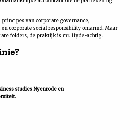
onafhankelijke accountant die de jaarrekening
 principes van corporate governance,
n corporate social responsibility omarmd. Maar
rate folders, de praktijk is mr. Hyde-achtig.
inie?
siness studies Nyenrode en
siteit.