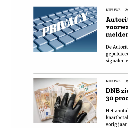
NIEUWS
20
Autori
voorwa
melden
De Autori
gepublice
signalen 
NIEUWS
3
DNB zi
30 pro
Het aantal
kaartbeta
vorig jaar