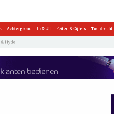
k
Achtergrond
In & Uit
Feiten & Cijfers
Tuchtrecht
l & Hyde