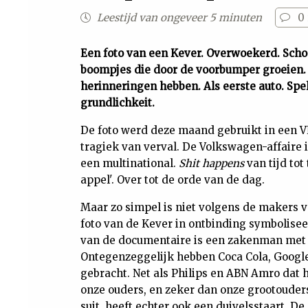
Leestijd van ongeveer 5 minuten
0
Een foto van een Kever. Overwoekerd. Schoo
boompjes die door de voorbumper groeien. 
herinneringen hebben. Als eerste auto. Spe
grundlichkeit.
De foto werd deze maand gebruikt in een 
tragiek van verval. De Volkswagen-affaire i
een multinational.
Shit happens
van tijd tot 
appel'. Over tot de orde van de dag.
Maar zo simpel is niet volgens de makers
foto van de Kever in ontbinding symbolise
van de documentaire is een zakenman met e
Ontegenzeggelijk hebben Coca Cola, Google
gebracht. Net als Philips en ABN Amro dat
onze ouders, en zeker dan onze grootouders
suit, heeft echter ook een duivelsstaart. D