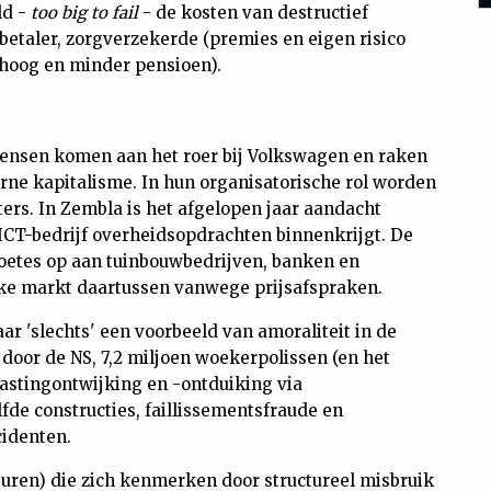
ld -
too big to fail
- de kosten van destructief
etaler, zorgverzekerde (premies en eigen risico
hoog en minder pensioen).
ensen komen aan het roer bij Volkswagen en raken
rne kapitalisme. In hun organisatorische rol worden
rs. In Zembla is het afgelopen jaar aandacht
ICT-bedrijf overheidsopdrachten binnenkrijgt. De
oetes op aan tuinbouwbedrijven, banken en
lke markt daartussen vanwege prijsafspraken.
aar 'slechts' een voorbeeld van amoraliteit in de
 door de NS, 7,2 miljoen woekerpolissen (en het
lastingontwijking en -ontduiking via
fde constructies, faillissementsfraude en
cidenten.
turen) die zich kenmerken door structureel misbruik