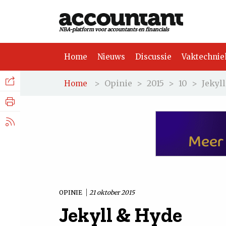
NBA-platform voor accountants en financials
Home
Nieuws
Discussie
Vaktechnie
Facebook
Nieuws
>
Opinie
>
2015
>
10
>
Jekyl
Home
Discussie
LinkedIn
Vaktechniek
X.com
Achtergrond
Tuchtrecht
OPINIE
21 oktober 2015
Jekyll & Hyde