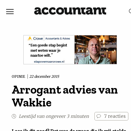
Home
Nieuws
RELEVANTIE
DATUM
Discussie
Vaktechniek
OPINIE
22 december 2015
Arrogant advies van
Achtergrond
Wakkie
In
Leestijd van ongeveer 3 minuten
7
reacties
&