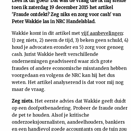
Lees ik dit goed? Dat was de vraag die ik mij stelde
toen ik zaterdag 19 december 2015 het artikel
Uit
'Fraude ontdekt? Zeg niks en zorg voor cash' van
Peter Wakkie las in NRC Handelsblad.
Feiten
Wakkie komt in dit artikel met
vijf aanbevelingen
:
1) zeg niets, 2) neem de tijd, 3) beken geen schuld, 4)
&
houd je advocaten eronder en 5) zorg voor genoeg
cash. Jurist Wakkie heeft verschillende
Cijfers
ondernemingen geadviseerd waar zich grote
fraudes of andere economische misstanden hebben
Tuchtrecht
voorgedaan en volgens de NRC kan hij het dus
weten. Het artikel analyserend is dat voor mij nog
maar de vraag.
Magazine
Zeg niets.
Het eerste advies dat Wakkie geeft duidt
Podcast
op een doofpotbenadering. Probeer de fraude onder
de pet te houden. Alsof je kritische
Dossiers
onderzoeksjournalisten, aandeelhouders, bankiers
en een handjevol goede accountants om de tuin zou