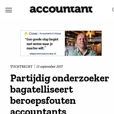
Home
Nieuws
RELEVANTIE
DATUM
Discussie
Vaktechniek
TUCHTRECHT
13 september 2017
Partijdig onderzoeker
Achtergrond
bagatelliseert
In
beroepsfouten
accountants
&