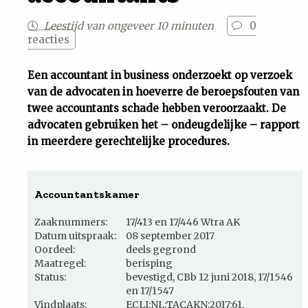
Uit
Leestijd van ongeveer 10 minuten
0
reacties
Feiten
Een accountant in business onderzoekt op verzoek
van de advocaten in hoeverre de beroepsfouten van
&
twee accountants schade hebben veroorzaakt. De
advocaten gebruiken het – ondeugdelijke – rapport
Cijfers
in meerdere gerechtelijke procedures.
Tuchtrecht
Accountantskamer
Magazine
Zaaknummers:
17/413 en 17/446 Wtra AK
Datum uitspraak:
08 september 2017
Podcast
Oordeel:
deels gegrond
Maatregel:
berisping
Status:
bevestigd, CBb 12 juni 2018, 17/1546
Dossiers
en 17/1547
Vindplaats:
ECLI:NL:TACAKN:2017:61
,