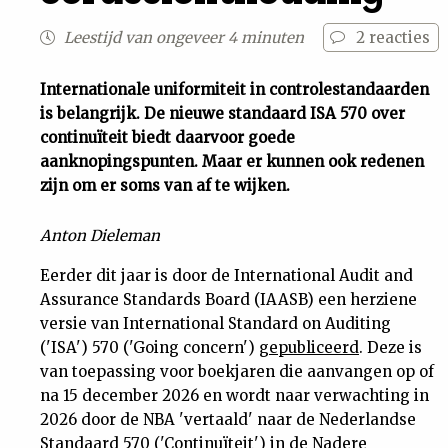
Uit
Leestijd van ongeveer 4 minuten
2
reacties
Feiten
Internationale uniformiteit in controlestandaarden
is belangrijk. De nieuwe standaard ISA 570 over
continuïteit biedt daarvoor goede
&
aanknopingspunten. Maar er kunnen ook redenen
zijn om er soms van af te wijken.
Cijfers
Anton Dieleman
Tuchtrecht
Eerder dit jaar is door de International Audit and
Assurance Standards Board (IAASB) een herziene
Magazine
versie van International Standard on Auditing
('ISA') 570 ('Going concern')
gepubliceerd
. Deze is
Podcast
van toepassing voor boekjaren die aanvangen op of
na 15 december 2026 en wordt naar verwachting in
Dossiers
2026 door de NBA 'vertaald' naar de Nederlandse
Standaard 570 ('Continuïteit') in de Nadere