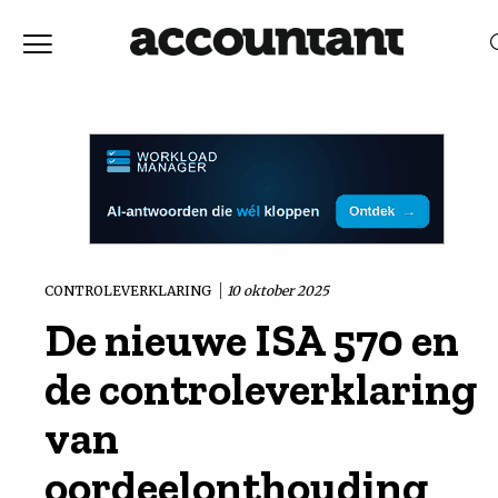
Home
Nieuws
RELEVANTIE
DATUM
Discussie
Vaktechniek
CONTROLEVERKLARING
10 oktober 2025
De nieuwe ISA 570 en
Achtergrond
de controleverklaring
In
van
oordeelonthouding
&