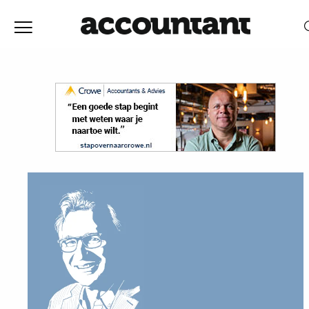
Home
Nieuws
RELEVANTIE
DATUM
Discussie
Vaktechniek
Achtergrond
In
&