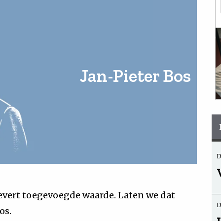
Jan-Pieter Bos
D
levert toegevoegde waarde. Laten we dat
D
os.