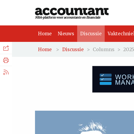
NBA-platform voor accountants en financials
Home
Nieuws
Discussie
Vaktechnie
Facebook
Nieuws
>
>
Columns
>
202
Home
Discussie
Discussie
LinkedIn
Vaktechniek
X.com
Achtergrond
Tuchtrecht