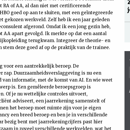
ot RA of AA, al dan niet met certificerende
-HBO goed op aan te sluiten, met een geïntegreerde
het gekozen werkveld. Zelf heb ik een jaar geleden
econsulent afgerond. Omdat ik een jong gezin heb,
ot AA apart gevolgd. Ik merkte op dat een aantal
tijkopleiding terugkwam. Integreer de theorie- en
n stem deze goed af op de praktijk van de trainee.
ang voor een aantrekkelijk beroep. De
r rap. Duurzaamheidsverslaggeving is nu een
d van informatie, met de komst van AI. En wie weet
erwerp is. Een gemêleerde beroepsgroep is
 Of je nu wettelijke controles uitvoert,
liënt adviseert, een jaarrekening samenstelt of
nen het beroep moet ruimte zijn voor je eigen
ancy een breed beroep en ben je in verschillende
ar bezig bent met jaarrekeningcijfers past hier
rkzaam in zoveel verschillende werkvelden, wat het