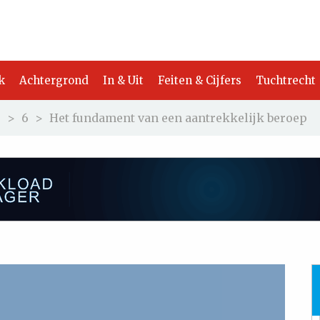
k
Achtergrond
In & Uit
Feiten & Cijfers
Tuchtrecht
5
>
6
>
Het fundament van een aantrekkelijk beroep