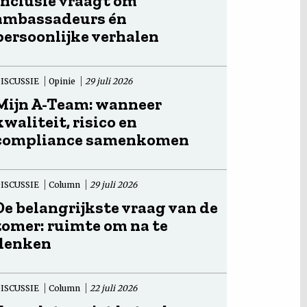
Inclusie vraagt om
ambassadeurs én
persoonlijke verhalen
ISCUSSIE
Opinie
29 juli 2026
Mijn A-Team: wanneer
kwaliteit, risico en
compliance samenkomen
ISCUSSIE
Column
29 juli 2026
De belangrijkste vraag van de
zomer: ruimte om na te
denken
ISCUSSIE
Column
22 juli 2026