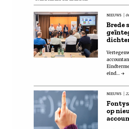
NIEUWS
06
Brede 
geïnte
dichte
Vertegenw
accountan
Eindterme
eind...
NIEUWS
2
Fontys
op nie
accoun