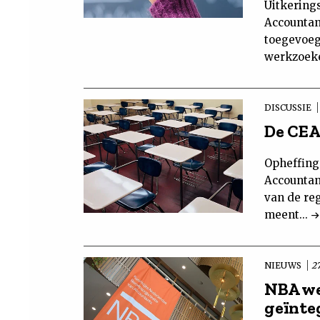
Uitkering
Accountan
toegevoeg
werkzoek
DISCUSSIE
De CEA
Opheffing
Accountan
van de re
meent...
NIEUWS
2
NBA we
geïnte