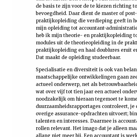
de basis te zijn voor de te kiezen richting t
bevoegdheid. Daar dient de master of post
praktijkopleiding die verdieping geeft in 
mijn opleiding tot accountant-administrati
heb ik mijn theorie- en praktijkopleiding t
modules uit de theorieopleiding in de prak
praktijkopleiding en haal doublures eruit e
Dat maakt de opleiding studeerbaar.
Specialisatie en diversiteit is ook van bel
maatschappelijke ontwikkelingen gaan zee
actueel onderwerp, net als betrouwbaarhei
wat over vijf tot tien jaar een actueel ond
noodzakelijk om hieraan tegemoet te komen.
duurzaamheidsrapportages controleert, je c
overige assurance-opdrachten uitvoert; bin
talenten en interesses. Daarmee is account
rollen relevant. Het imago dat je alleen ma
allang niet meer bij. Een accountant is we