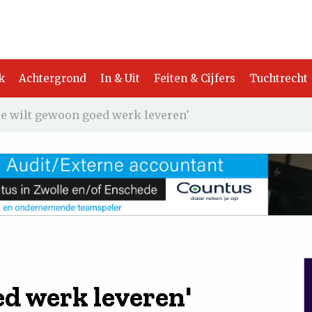
k
Achtergrond
In & Uit
Feiten & Cijfers
Tuchtrecht
Je wilt gewoon goed werk leveren'
ed werk leveren'