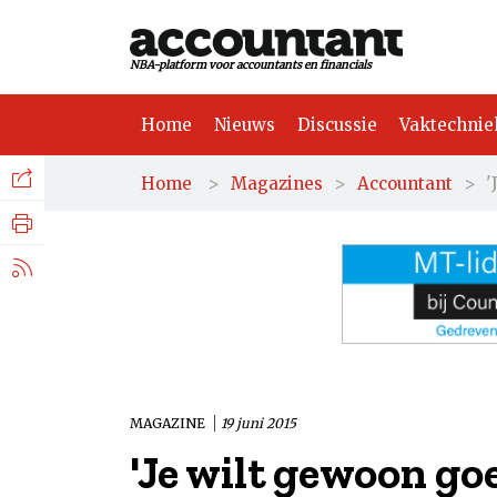
NBA-platform voor accountants en financials
Home
Nieuws
Discussie
Vaktechnie
Facebook
Nieuws
>
>
>
'
Home
Magazines
Accountant
Discussie
LinkedIn
Vaktechniek
X.com
Achtergrond
Tuchtrecht
MAGAZINE
19 juni 2015
'Je wilt gewoon go