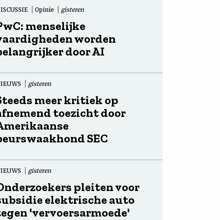
ISCUSSIE
Opinie
gisteren
PwC: menselijke
vaardigheden worden
belangrijker door AI
NIEUWS
gisteren
Steeds meer kritiek op
afnemend toezicht door
Amerikaanse
beurswaakhond SEC
NIEUWS
gisteren
Onderzoekers pleiten voor
subsidie elektrische auto
tegen 'vervoersarmoede'