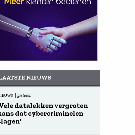
LAATSTE NIEUWS
NIEUWS
gisteren
'Vele datalekken vergroten
kans dat cybercriminelen
slagen'