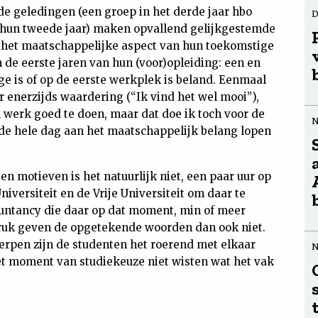
de geledingen (een groep in het derde jaar hbo
D
 hun tweede jaar) maken opvallend gelijkgestemde
het maatschappelijke aspect van hun toekomstige
 de eerste jaren van hun (voor)opleiding: een en
e is of op de eerste werkplek is beland. Eenmaal
r enerzijds waardering (“Ik vind het wel mooi”),
n werk goed te doen, maar dat doe ik toch voor de
t de hele dag aan het maatschappelijk belang lopen
n motieven is het natuurlijk niet, een paar uur op
versiteit en de Vrije Universiteit om daar te
ountancy die daar op dat moment, min of meer
ndruk geven de opgetekende woorden dan ook niet.
erpen zijn de studenten het roerend met elkaar
 het moment van studiekeuze niet wisten wat het vak