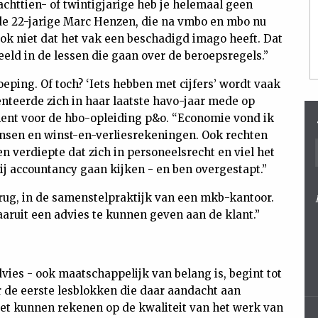
 achttien- of twintigjarige heb je helemaal geen
 de 22-jarige Marc Henzen, die na vmbo en mbo nu
ook niet dat het vak een beschadigd imago heeft. Dat
eeld in de lessen die gaan over de beroepsregels.”
oeping. Of toch? ‘Iets hebben met cijfers’ wordt vaak
ënteerde zich in haar laatste havo-jaar mede op
ent voor de hbo-opleiding p&o. “Economie vond ik
ansen en winst-en-verliesrekeningen. Ook rechten
n verdiepte dat zich in personeelsrecht en viel het
j accountancy gaan kijken - en ben overgestapt.”
 rug, in de samenstelpraktijk van een mkb-kantoor.
aaruit een advies te kunnen geven aan de klant.”
vies - ook maatschappelijk van belang is, begint tot
r de eerste lesblokken die daar aandacht aan
et kunnen rekenen op de kwaliteit van het werk van