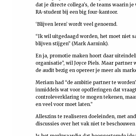
dat je directe collega's, de teams waarin j
RA-student bij een big four-kantoor.
‘Blijven leren’ wordt veel genoemd.
“Ik wil uitgedaagd worden, het moet niet sa
blijven stijgen” (Mark Aarnink).
En ja, promotie maken hoort daar uiteindel
organisatie”, wil Joyce Piels. Maar partner
de audit bezig en opereer je meer als marke
Meriam had “de ambitie partner te worden”
inmiddels wat voor opofferingen dat vraagt
controleverklaring te mogen tekenen, maar 
en veel voor moet laten.”
Alleszins te realiseren doeleinden, met a
discussies over het vak niet te beschouwen 
Is het merkwaardig dat hooggestemde idea