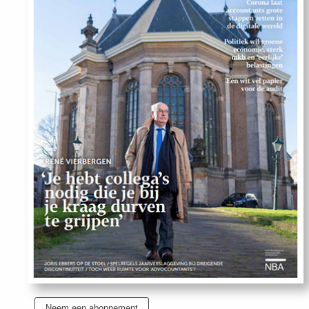
Uit
Feiten
&
Cijfers
Tuchtrecht
Magazine
Podcast
Dossiers
Neem een abonnement