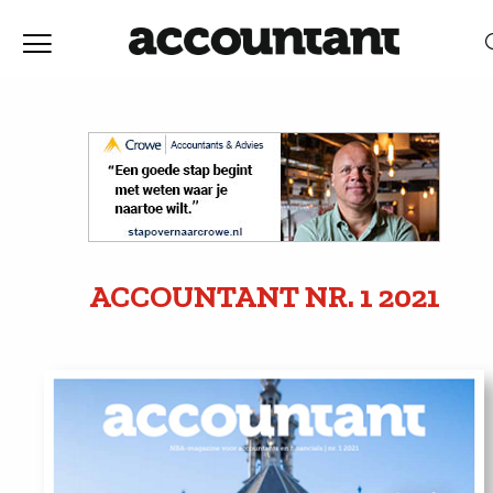
Home
Nieuws
RELEVANTIE
DATUM
Discussie
Vaktechniek
ACCOUNTANT
NR. 1
2021
Achtergrond
In
&