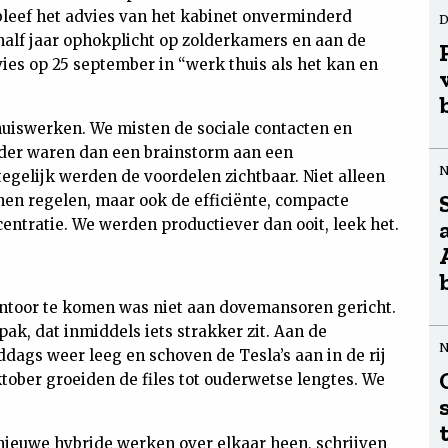
bleef het advies van het kabinet onverminderd
D
half jaar ophokplicht op zolderkamers en aan de
es op 25 september in “werk thuis als het kan en
uiswerken. We misten de sociale contacten en
er waren dan een brainstorm aan een
tegelijk werden de voordelen zichtbaar. Niet alleen
en regelen, maar ook de efficiënte, compacte
entratie. We werden productiever dan ooit, leek het.
antoor te komen was niet aan dovemansoren gericht.
k, dat inmiddels iets strakker zit. Aan de
ags weer leeg en schoven de Tesla’s aan in de rij
ktober groeiden de files tot ouderwetse lengtes. We
 nieuwe hybride werken over elkaar heen, schrijven