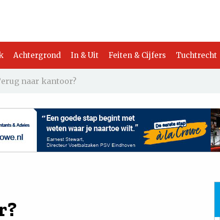
k
Achtergrond
In & Uit
Feiten & Cijfers
Tuchtrecht
erug naar kantoor?
r?