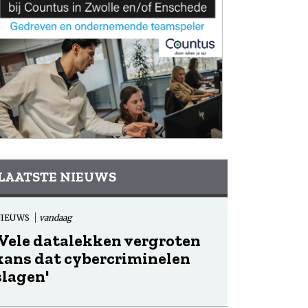
LAATSTE NIEUWS
NIEUWS
vandaag
'Vele datalekken vergroten
kans dat cybercriminelen
slagen'