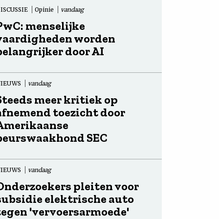
ISCUSSIE
Opinie
vandaag
PwC: menselijke
vaardigheden worden
belangrijker door AI
NIEUWS
vandaag
Steeds meer kritiek op
afnemend toezicht door
Amerikaanse
beurswaakhond SEC
NIEUWS
vandaag
Onderzoekers pleiten voor
subsidie elektrische auto
tegen 'vervoersarmoede'