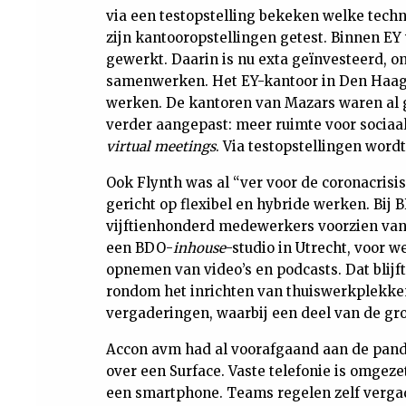
via een testopstelling bekeken welke techn
zijn kantooropstellingen getest. Binnen EY 
gewerkt. Daarin is nu exta geïnvesteerd, o
samenwerken. Het EY-kantoor in Den Haag 
werken. De kantoren van Mazars waren al 
verder aangepast: meer ruimte voor socia
virtual meetings
. Via testopstellingen word
Ook Flynth was al “ver voor de coronacris
gericht op flexibel en hybride werken. Bij
vijftienhonderd medewerkers voorzien van 
een BDO-
inhouse
-studio in Utrecht, voor w
opnemen van video’s en podcasts. Dat blijf
rondom het inrichten van thuiswerkplekke
vergaderingen, waarbij een deel van de gro
Accon avm had al voorafgaand aan de pan
over een Surface. Vaste telefonie is omgez
een smartphone. Teams regelen zelf vergad