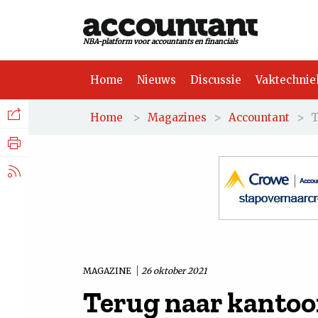
NBA-platform voor accountants en financials
Home
Nieuws
Discussie
Vaktechnie
Facebook
Nieuws
>
>
>
T
Home
Magazines
Accountant
Discussie
LinkedIn
Vaktechniek
X.com
Achtergrond
Tuchtrecht
MAGAZINE
26 oktober 2021
Terug naar kantoo