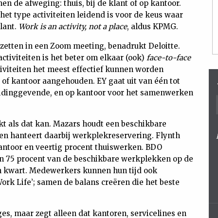
n de afweging: thuis, bij de klant of op kantoor.
et type activiteiten leidend is voor de keus waar
klant.
Work is an activity, not a place
, aldus KPMG.
etten in een Zoom meeting, benadrukt Deloitte.
ctiviteiten is het beter om elkaar (ook)
face-to-face
iviteiten het meest effectief kunnen worden
 of kantoor aangehouden. EY gaat uit van één tot
leidinggevende, en op kantoor voor het samenwerken
kt als dat kan. Mazars houdt een beschikbare
 en hanteert daarbij werkplekreservering. Flynth
kantoor en veertig procent thuiswerken. BDO
n 75 procent van de beschikbare werkplekken op de
en kwart. Medewerkers kunnen hun tijd ook
ork Life’; samen de balans creëren die het beste
s, maar zegt alleen dat kantoren, servicelines en