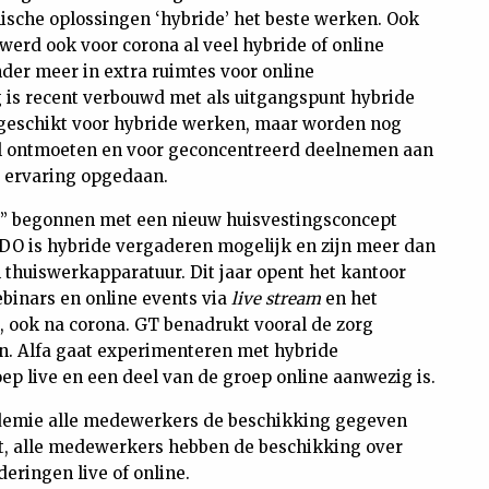
ische oplossingen ‘hybride’ het beste werken. Ook
werd ook voor corona al veel hybride of online
nder meer in extra ruimtes voor online
is recent verbouwd met als uitgangspunt hybride
geschikt voor hybride werken, maar worden nog
al ontmoeten en voor geconcentreerd deelnemen aan
t ervaring opgedaan.
is” begonnen met een nieuw huisvestingsconcept
 BDO is hybride vergaderen mogelijk en zijn meer dan
thuiswerkapparatuur. Dit jaar opent het kantoor
ebinars en online events via
live stream
en het
t, ook na corona. GT benadrukt vooral de zorg
n. Alfa gaat experimenteren met hybride
ep live en een deel van de groep online aanwezig is.
demie alle medewerkers de beschikking gegeven
et, alle medewerkers hebben de beschikking over
eringen live of online.