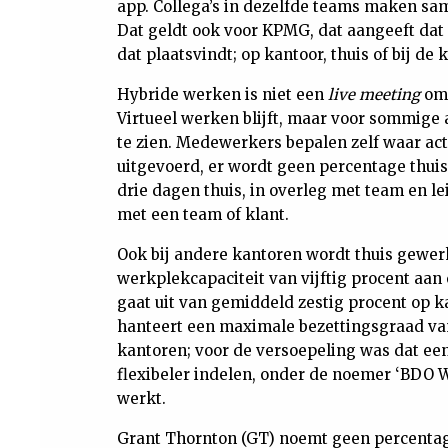
app. Collega’s in dezelfde teams maken same
Dat geldt ook voor KPMG, dat aangeeft dat h
dat plaatsvindt; op kantoor, thuis of bij de 
Hybride werken is niet een
live meeting
omz
Virtueel werken blijft, maar voor sommige a
te zien. Medewerkers bepalen zelf waar act
uitgevoerd, er wordt geen percentage thuis
drie dagen thuis, in overleg met team en 
met een team of klant.
Ook bij andere kantoren wordt thuis gewer
werkplekcapaciteit van vijftig procent aan
gaat uit van gemiddeld zestig procent op 
hanteert een maximale bezettingsgraad va
kantoren; voor de versoepeling was dat e
flexibeler indelen, onder de noemer ‘BDO W
werkt.
Grant Thornton (GT) noemt geen percentage