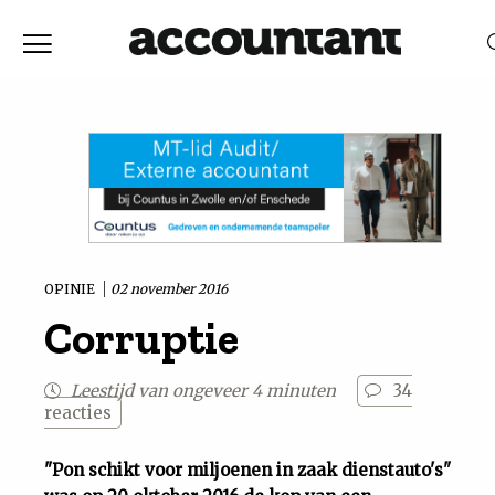
Home
Nieuws
RELEVANTIE
DATUM
Discussie
Vaktechniek
OPINIE
02 november 2016
Corruptie
Achtergrond
Leestijd van ongeveer 4 minuten
34
In
reacties
&
"Pon schikt voor miljoenen in zaak dienstauto's"