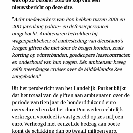
was op 20 oktober 2016 de kop van een
nieuwsbericht op deze site.
Uit
"
Acht medewerkers van Pon hebben tussen 2001 en
Feiten
2011 jarenlang politie- en defensiepersoneel
omgekocht. Ambtenaren betrokken bij
wagenparkbeheer of aanbesteding van dienstauto's
&
kregen giften die niet door de beugel konden, zoals
korting op winterbanden, goedkopere leasecontracten
Cijfers
en onderhoud van hun wagen. Eén ambtenaar kreeg
zelfs meerdaagse cruises over de Middellandse Zee
Tuchtrecht
aangeboden.
"
Uit het persbericht van het Landelijk Parket blijkt
Magazine
dat het totaal van de giften aan ambtenaren over de
periode van tien jaar de honderdduizend euro
Podcast
overschreed en dat het door Pon wederrechtelijk
verkregen voordeel is vastgesteld op zes miljoen
Dossiers
euro. Verhoogd met eenzelfde bedrag aan boete
komt de schikking dan op twaalf miljoen euro.