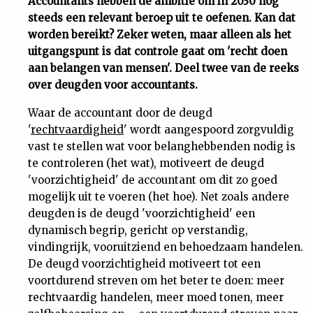
Accountants hebben de ambitie om in 2030 nog
steeds een relevant beroep uit te oefenen. Kan dat
Uit
worden bereikt? Zeker weten, maar alleen als het
uitgangspunt is dat controle gaat om 'recht doen
Feiten
aan belangen van mensen'. Deel twee van de reeks
over deugden voor accountants.
&
Waar de accountant door de deugd
'
rechtvaardigheid
' wordt aangespoord zorgvuldig
Cijfers
vast te stellen wat voor belanghebbenden nodig is
te controleren (het wat), motiveert de deugd
Tuchtrecht
'voorzichtigheid' de accountant om dit zo goed
mogelijk uit te voeren (het hoe). Net zoals andere
deugden is de deugd 'voorzichtigheid' een
Magazine
dynamisch begrip, gericht op verstandig,
vindingrijk, vooruitziend en behoedzaam handelen.
Podcast
De deugd voorzichtigheid motiveert tot een
voortdurend streven om het beter te doen: meer
Dossiers
rechtvaardig handelen, meer moed tonen, meer