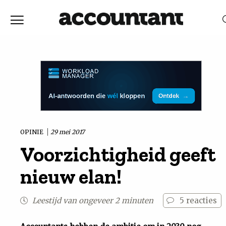
Home
Nieuws
RELEVANTIE
DATUM
Discussie
Vaktechniek
OPINIE
29 mei 2017
Voorzichtigheid geeft
Achtergrond
nieuw elan!
In
Leestijd van ongeveer 2 minuten
5
reacties
&