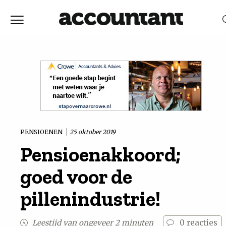
Home
Nieuws
RELEVANTIE
DATUM
Discussie
Vaktechniek
PENSIOENEN
25 oktober 2019
Pensioenakkoord;
Achtergrond
goed voor de
In
pillenindustrie!
&
Leestijd van ongeveer 2 minuten
0
reacties