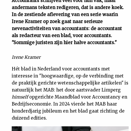
Accountants schrijven veel voor hun vak, maar
andermans teksten redigeren, dat is andere koek.
Uit
In de zestiende aflevering van een serie waarin
Irene Kramer op zoek gaat naar serieuze
Feiten
nevenactiviteiten van accountants: de accountant
als redacteur van een blad, voor accountants.
&
"Sommige juristen zijn hier halve accountants."
Irene Kramer
Cijfers
Hét blad in Nederland voor accountants met
Tuchtrecht
interesse in "hoogwaardige, op de verbinding met
de praktijk gerichte wetenschappelijke artikelen" is
Magazine
natuurlijk het MAB: het door aartsvader Limperg
himself
opgerichte Maandblad voor Accountancy en
Bedrijfseconomie. In 2024 vierde het MAB haar
Podcast
honderdjarig jubileum en het blad gaat richting de
duizend edities.
Dossiers