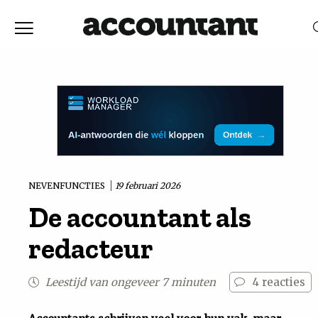
Home
Nieuws
RELEVANTIE
DATUM
Discussie
Vaktechniek
NEVENFUNCTIES
19 februari 2026
De accountant als
Achtergrond
redacteur
In
Leestijd van ongeveer 7 minuten
4
reacties
&