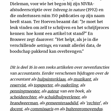
Dieleman, voor wie het begon bij zijn NIVRA-
afstudeerscriptie over
Inbreng in nature
(1992) en
die ondertussen ruim 350 publicaties op zijn naam
heeft staan. Ter Hoeven beaamt dat: "Je moet het
leuk vinden om zelf te schrijven en het schrijfproces
kennen: hoe komt een artikel tot stand?" En
Brouwer zegt daarover: "Het helpt, als je in die
verschillende
settings
, en vanuit allerlei data, de
boodschap pakkend kan overbrengen."
Dit is deel 16 in een reeks artikelen over nevenfuncties
van accountants. Eerder verschenen bijdragen over de
accountant als
hulpsinterklaas
, als
muzikant
, als
reservist
, als
topsporter
, als
ouderling
, als
penningmeester
, als
auteur
van een boek
, als
scheidsrechter
, als
schuldhulpverlener
, als
brandweerman
, als
gemeenteraadslid
, als '
rechter
',
als
docent
, als
commissaris
en als
buitenpromovendus
.