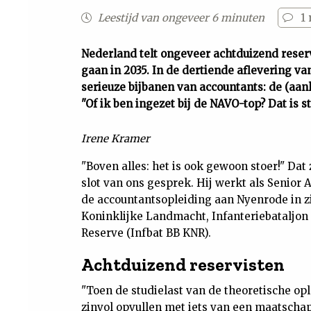
Leestijd van ongeveer 6 minuten
1
Nederland telt ongeveer achtduizend reser
gaan in 2035. In de dertiende aflevering v
serieuze bijbanen van accountants: de (aan
"Of ik ben ingezet bij de NAVO-top? Dat is 
Irene Kramer
"Boven alles: het is ook gewoon stoer!" Da
slot van ons gesprek. Hij werkt als Senior 
de accountantsopleiding aan Nyenrode in zic
Koninklijke Landmacht, Infanteriebataljon
Reserve (Infbat BB KNR).
Achtduizend reservisten
"Toen de studielast van de theoretische ople
zinvol opvullen met iets van een maatschapp