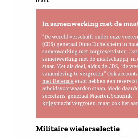
team."
In samenwerking met de maat
"De wereld verschuift onder onze voeten
(CDS) generaal Onno Eichelsheim in maar
samenwerking met zorgreservisten. Dat 
samenwerking met de maatschappij, in 
staat. Met als doel, aldus de CDS, "de 
samenleving te vergroten." Ook accoun
met Defensie
en/of hebben een reservist
arbeidsvoorwaarden staan. Mede daardo
secretaris-generaal Maarten Schurink – 
krijgsmacht vergroten, maar ook het a
Militaire wielerselectie