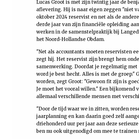
Lucas Groot is met zijn twintig jaar de ben
aflevering. Hij is naar eigen zeggen "niet v
oktober 2024 reservist en net als de andere
derde jaar van zijn financiële opleiding a
werken in de samenstelpraktijk bij Langedi
het Noord-Hollandse Obdam.
"Net als accountants moeten reservisten ee
zegt hij. Het reservist zijn brengt hem ond
samenwerking. Doordat je regelmatig met e
word je best hecht. Alles is met de groep."
worden, zegt Groot: "Gewoon fit zijn is goe
Je moet het vooral willen." Een bijkomend 
allemaal verschillende mensen met versch
"Door de tijd waar we in zitten, worden res
jaarplanning en kan daarin goed zelf aange
driehonderd uur per jaar aan deze serieuze
ben nu ook uitgenodigd om mee te trainen m