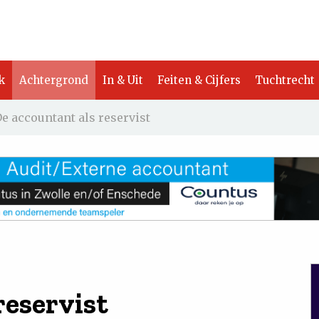
k
Achtergrond
In & Uit
Feiten & Cijfers
Tuchtrecht
e accountant als reservist
reservist