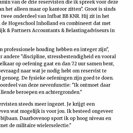
jamin van de drie reservisten die ik spreek voor deze
an het alleen maar op kantoor zitten". Groot is sinds
 twee onderdeel van Infbat BB KNR. Hij zit in het
an de Hogeschool Inholland en combineert dat met
jk & Partners Accountants & Belastingadviseurs in
n professionele houding hebben en integer zijn",
er andere "discipline, stressbestendigheid en vooral
lkaar op oefening gaat en dan 72 uur samen bent,
 Gevraagd naar wat je nodig hebt om reservist te
d genoeg. De fysieke oefeningen zijn goed te doen.
voordeel van deze nevenfunctie: "Ik ontmoet daar
illende beroepen en achtergronden."
ervisten steeds meer ingezet. Je krijgt een
ven wat mogelijk is voor jou. Ik besteed ongeveer
 bijbaan. Daarbovenop sport ik op hoog niveau en
et de militaire wielerselectie."