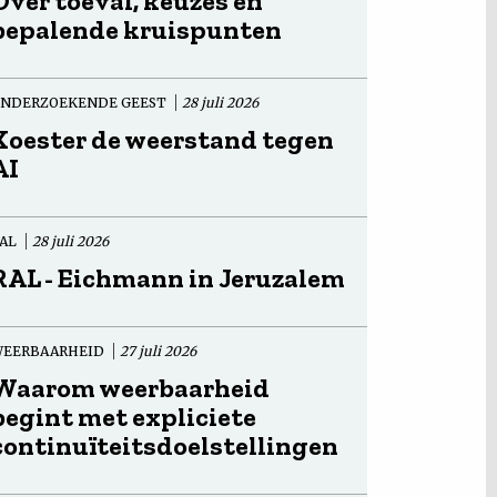
Over toeval, keuzes en
bepalende kruispunten
NDERZOEKENDE GEEST
28 juli 2026
Koester de weerstand tegen
AI
AL
28 juli 2026
RAL - Eichmann in Jeruzalem
EERBAARHEID
27 juli 2026
Waarom weerbaarheid
begint met expliciete
continuïteitsdoelstellingen