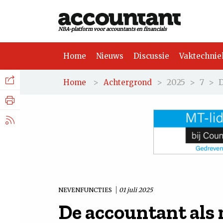
NBA-platform voor accountants en financials
Home
Nieuws
Discussie
Vaktechnie
Facebook
Nieuws
>
>
2025
>
7
>
D
Home
Achtergrond
Discussie
LinkedIn
Vaktechniek
X.com
Achtergrond
Tuchtrecht
NEVENFUNCTIES
01 juli 2025
De accountant als 