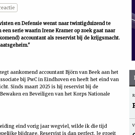
reactie
visten en Defensie wenst naar twintigduizend te
an een serie waarin Irene Kramer op zoek gaat naar
komend) accountant als reservist bij de krijgsmacht.
staatsgeheim."
t zegt aankomend accountant Björn van Beek aan het
Associate bij PwC in Eindhoven en heeft het eind van
ht. Sinds maart 2025 is hij reservist bij de
 Bewaken en Beveiligen van het Korps Nationale
R
V
iding eind vorig jaar wegviel, wilde ik die tijd
elijke bijdrage. Reservist is dan perfect. Je groeit