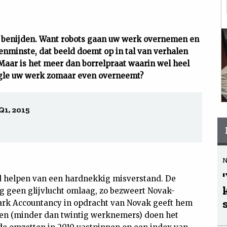
e benijden. Want robots gaan uw werk overnemen en
nminste, dat beeld doemt op in tal van verhalen
Maar is het meer dan borrelpraat waarin wel heel
gle uw werk zomaar even overneemt?
Q1, 2015
d helpen van een hardnekkig misverstand. De
 geen glijvlucht omlaag, zo bezweert Novak-
ark Accountancy in opdracht van Novak geeft hem
ren (minder dan twintig werknemers) doen het