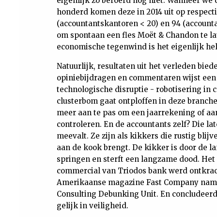
eigenlijk zo beroerd nog niet. Wanneer we
honderd komen deze in 2014 uit op respecti
(accountantskantoren < 20) en 94 (accountan
om spontaan een fles Moët & Chandon te l
economische tegenwind is het eigenlijk hel
Natuurlijk, resultaten uit het verleden bie
opiniebijdragen en commentaren wijst een
technologische disruptie - robotisering in 
clusterbom gaat ontploffen in deze branch
meer aan te pas om een jaarrekening of aang
controleren. En de accountants zelf? Die la
meevalt. Ze zijn als kikkers die rustig blij
aan de kook brengt. De kikker is door de l
springen en sterft een langzame dood. Het 
commercial van Triodos bank werd ontkrach
Amerikaanse magazine Fast Company nam ja
Consulting Debunking Unit. En concludeerde
gelijk in veiligheid.