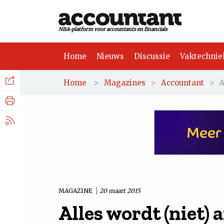
NBA-platform voor accountants en financials
Home
Nieuws
Discussie
Vaktechnie
Facebook
Nieuws
>
>
>
A
Home
Magazines
Accountant
Discussie
LinkedIn
Vaktechniek
X.com
Achtergrond
Tuchtrecht
MAGAZINE
20 maart 2015
Alles wordt (niet) 