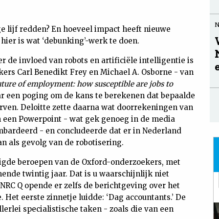
e lijf redden? En hoeveel impact heeft nieuwe
 hier is wat ‘debunking’-werk te doen.
e invloed van robots en artificiële intelligentie is
kers Carl Benedikt Frey en Michael A. Osborne - van
uture of employment: how susceptible are jobs to
ar een poging om de kans te berekenen dat bepaalde
erven. Deloitte zette daarna wat doorrekeningen van
n een Powerpoint - wat gek genoeg in de media
mbardeerd - en concludeerde dat er in Nederland
an als gevolg van de robotisering.
reigde beroepen van de Oxford-onderzoekers, met
de twintig jaar. Dat is u waarschijnlijk niet
NRC Q opende er zelfs de berichtgeving over het
 Het eerste zinnetje luidde: ‘Dag accountants.’ De
lerlei specialistische taken - zoals die van een