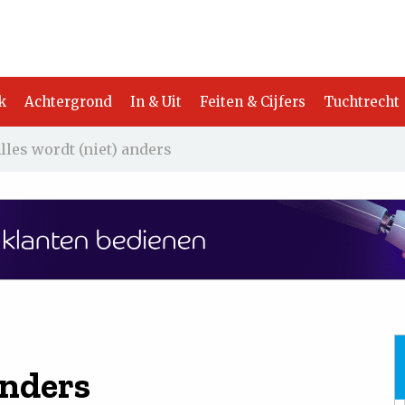
k
Achtergrond
In & Uit
Feiten & Cijfers
Tuchtrecht
lles wordt (niet) anders
anders