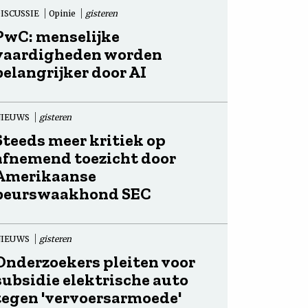
ISCUSSIE
Opinie
gisteren
PwC: menselijke
vaardigheden worden
belangrijker door AI
NIEUWS
gisteren
Steeds meer kritiek op
afnemend toezicht door
Amerikaanse
beurswaakhond SEC
NIEUWS
gisteren
Onderzoekers pleiten voor
subsidie elektrische auto
tegen 'vervoersarmoede'