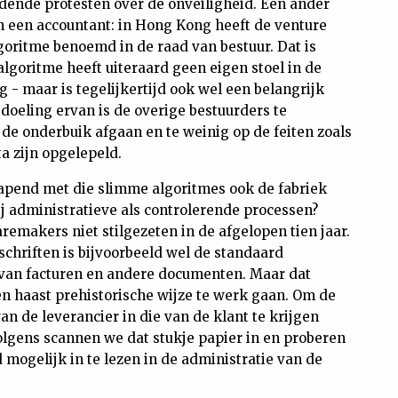
oudende protesten over de onveiligheid. Een ander
van een accountant: in Hong Kong heeft de venture
goritme benoemd in de raad van bestuur. Dat is
algoritme heeft uiteraard geen eigen stoel in de
- maar is tegelijkertijd ook wel een belangrijk
doeling ervan is de overige bestuurders te
p de onderbuik afgaan en te weinig op de feiten zoals
ta zijn opgelepeld.
apend met die slimme algoritmes ook de fabriek
j administratieve als controlerende processen?
remakers niet stilgezeten in de afgelopen tien jaar.
chriften is bijvoorbeeld wel de standaard
 van facturen en andere documenten. Maar dat
 een haast prehistorische wijze te werk gaan. Om de
an de leverancier in die van de klant te krijgen
olgens scannen we dat stukje papier in en proberen
 mogelijk in te lezen in de administratie van de