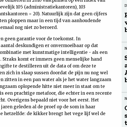
 de omzetten in 2010 vastpinnen op een index van
D
evelijk 105 (administratiekantoren), 103
tskantoren = 20). Natuurlijk zijn dat geen cijfers
aten ploppen maar in een tijd van aanhoudende
emaal nog niet zo beroerd.
den geen garantie voor de toekomst. In
 aantal deskundigen er onvermoeibaar op dat
combinatie met kunstmatige intelligentie - als een
e. Straks komt er immers geen menselijke hand
ifte te destilleren uit de data of om deze te
ten zich in slaap sussen doordat de pijn nu nog wel
ven zitten in een pan water als je het water langzaam
angzaam oplopende hitte niet meer in staat om te
is een prachtige metafoor, die echter in een recente
t. Overigens bepaald niet voor het eerst. Het
ren geleden al de proef op de som in haar
 hetzelfde: de kikker brengt het vege lijf wel de