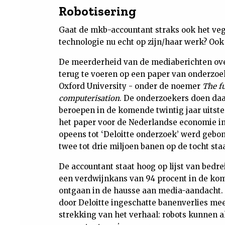
Robotisering
Gaat de mkb-accountant straks ook het veg
technologie nu echt op zijn/haar werk? Ook
De meerderheid van de mediaberichten over d
terug te voeren op een paper van onderzoe
Oxford University - onder de noemer
The f
computerisation
. De onderzoekers doen da
beroepen in de komende twintig jaar uitst
het paper voor de Nederlandse economie i
opeens tot ‘Deloitte onderzoek’ werd gebo
twee tot drie miljoen banen op de tocht sta
De accountant staat hoog op lijst van bed
een verdwijnkans van 94 procent in de komen
ontgaan in de hausse aan media-aandacht. 
door Deloitte ingeschatte banenverlies mee.
strekking van het verhaal: robots kunnen al