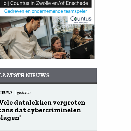
LAATSTE NIEUWS
NIEUWS
gisteren
'Vele datalekken vergroten
kans dat cybercriminelen
slagen'