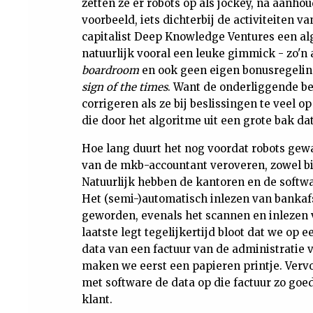
zetten ze er robots op als jockey, na aanh
voorbeeld, iets dichterbij de activiteiten 
capitalist Deep Knowledge Ventures een al
natuurlijk vooral een leuke gimmick - zo'n 
boardroom
en ook geen eigen bonusregeling 
sign of the times
. Want de onderliggende be
corrigeren als ze bij beslissingen te veel o
die door het algoritme uit een grote bak da
Hoe lang duurt het nog voordat robots gew
van de mkb-accountant veroveren, zowel bi
Natuurlijk hebben de kantoren en de softwa
Het (semi-)automatisch inlezen van bankafs
geworden, evenals het scannen en inlezen
laatste legt tegelijkertijd bloot dat we op
data van een factuur van de administratie v
maken we eerst een papieren printje. Verv
met software de data op die factuur zo goed
klant.