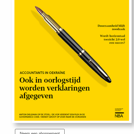
Uit
Feiten
&
Cijfers
Tuchtrecht
Magazine
Podcast
Dossiers
Neem een abonnement