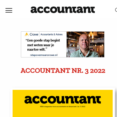
Home
Nieuws
RELEVANTIE
DATUM
Discussie
Vaktechniek
ACCOUNTANT
NR. 3
2022
Achtergrond
In
&