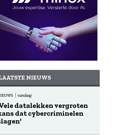
LAATSTE NIEUWS
NIEUWS
vandaag
'Vele datalekken vergroten
kans dat cybercriminelen
slagen'