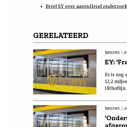
Brief EY over aanvullend onderzoek
GERELATEERD
NIEUWS
0
EY: 'Fr
Er is nog 
12,2 milj
Uithoflijn
NIEUWS
2
'Onderz
afgero