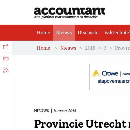
NBA-platform voor accountants en financials
Home
Nieuws
Discussie
Vaktechnie
Facebook
Nieuws
>
>
2018
>
3
>
Provin
Home
Nieuws
Discussie
LinkedIn
Vaktechniek
X.com
Achtergrond
Tuchtrecht
NIEUWS
14 maart 2018
Provincie Utrecht