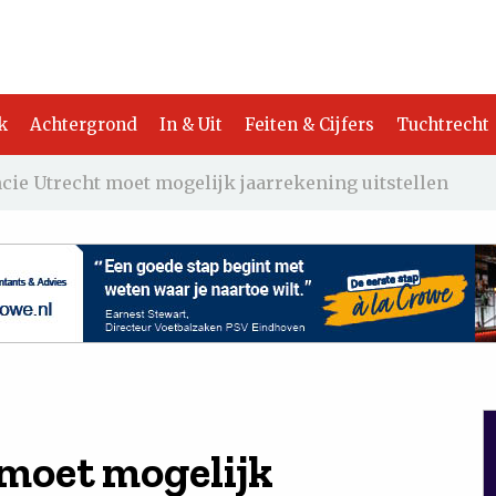
k
Achtergrond
In & Uit
Feiten & Cijfers
Tuchtrecht
cie Utrecht moet mogelijk jaarrekening uitstellen
 moet mogelijk