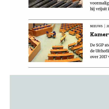
voormalig 
hij vrijui
NIEUWS
31
Kamerv
De SGP st
de Uithofl
over 2017 