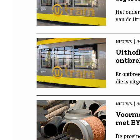
Het onder
van de Utr
NIEUWS
05
Uithof
ontbre
Er ontbree
die is uit
NIEUWS
0
Voorma
met EY
De provinc