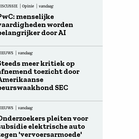
ISCUSSIE
Opinie
vandaag
PwC: menselijke
vaardigheden worden
belangrijker door AI
NIEUWS
vandaag
Steeds meer kritiek op
afnemend toezicht door
Amerikaanse
beurswaakhond SEC
NIEUWS
vandaag
Onderzoekers pleiten voor
subsidie elektrische auto
tegen 'vervoersarmoede'