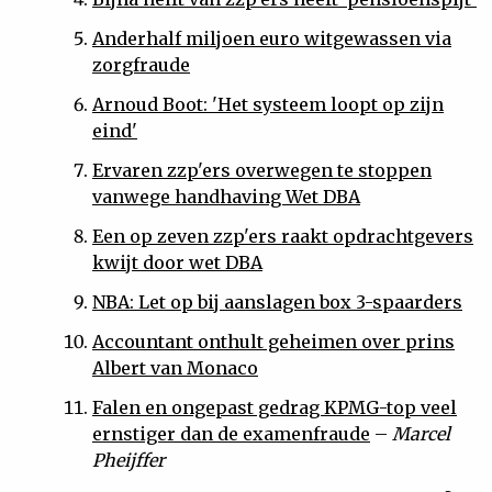
Anderhalf miljoen euro witgewassen via
zorgfraude
Arnoud Boot: 'Het systeem loopt op zijn
eind'
Ervaren zzp'ers overwegen te stoppen
vanwege handhaving Wet DBA
Een op zeven zzp'ers raakt opdrachtgevers
kwijt door wet DBA
NBA: Let op bij aanslagen box 3-spaarders
Accountant onthult geheimen over prins
Albert van Monaco
Falen en ongepast gedrag KPMG-top veel
ernstiger dan de examenfraude
–
Marcel
Pheijffer