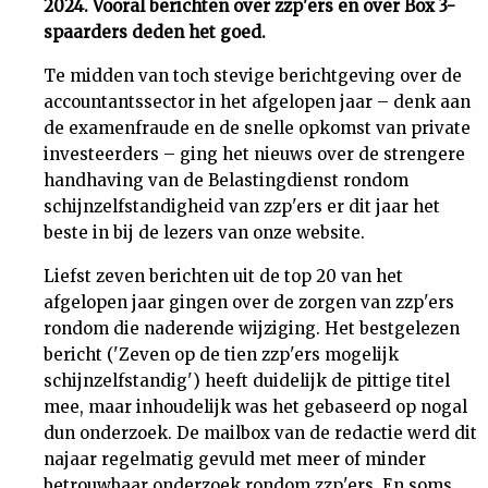
2024. Vooral berichten over zzp'ers en over Box 3-
spaarders deden het goed.
Uit
Te midden van toch stevige berichtgeving over de
Feiten
accountantssector in het afgelopen jaar – denk aan
de examenfraude en de snelle opkomst van private
&
investeerders – ging het nieuws over de strengere
handhaving van de Belastingdienst rondom
schijnzelfstandigheid van zzp'ers er dit jaar het
Cijfers
beste in bij de lezers van onze website.
Tuchtrecht
Liefst zeven berichten uit de top 20 van het
afgelopen jaar gingen over de zorgen van zzp'ers
rondom die naderende wijziging. Het bestgelezen
Magazine
bericht ('Zeven op de tien zzp'ers mogelijk
schijnzelfstandig') heeft duidelijk de pittige titel
Podcast
mee, maar inhoudelijk was het gebaseerd op nogal
dun onderzoek. De mailbox van de redactie werd dit
Dossiers
najaar regelmatig gevuld met meer of minder
betrouwbaar onderzoek rondom zzp'ers. En soms