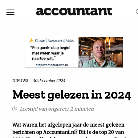
Home
Nieuws
RELEVANTIE
DATUM
Discussie
Vaktechniek
NIEUWS
30 december 2024
Meest gelezen in 2024
Achtergrond
Leestijd van ongeveer 2 minuten
In
Wat waren het afgelopen jaar de meest gelezen
&
berichten op Accountant.nl? Dit is de top 20 van