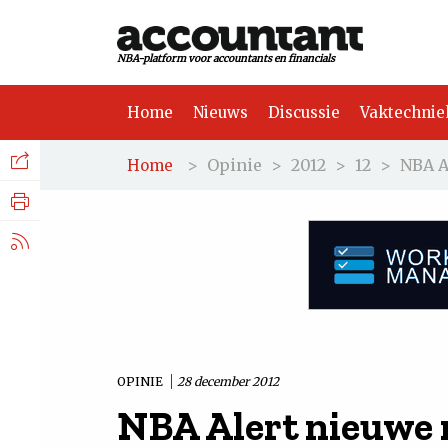
NBA-platform voor accountants en financials
Home
Nieuws
Discussie
Vaktechnie
Facebook
Nieuws
>
Opinie
>
2012
>
12
>
NBA A
Home
Discussie
LinkedIn
Vaktechniek
X.com
Achtergrond
Tuchtrecht
OPINIE
28 december 2012
NBA Alert nieuwe 