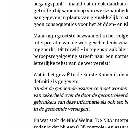
uitgangspunt' - maakt dat er ook daarbuit
getroffen bij samenloop van werkzaamhede
aangegeven in plaats van gemakkelijk te s
geen consequenties voor het Midden- en Kle
Maar mijn grootste bezwaar zit in het volg
interpretatie van de wetsgeschiedenis waa
ingeperkt. Dit terwijl - in tegenspraak hie
beroepsregelgeving streeft naar een norms
letterlijke tekst van de wet vereist.'
Wat is het geval? In de Eerste Kamer is d
definitie is gegeven:
'Onder de genoemde assurance moet worden v
van zekerheid over de door de gecontroleerde
gebruikers van deze informatie als ook ten 
in de genoemde verslagen'
.
En wat stelt de NBA? Welnu: 'De NBA interp
zodanig dat bij een OOB controle- en assu