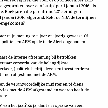
n van boekjaren die voor of op 31 december 2015
le gesproken over een 'knip' per 1 januari 2016 als
e. Boekjaren die per ultimo 2015 eindigen
1 januari 2016 afgerond. Rekt de NBA de termijnen
ereengekomen?
aar mijn mening te nijver en ijverig geweest. Of
 politiek en AFM op de in de Alert opgenomen
 'Naast de interne afstemming bij betrokken
mentaar verwerkt van de belangrijkste
keer, (politiek, bedrijfsleven en investeerders).
fdlijnen afgestemd met de AFM.'
 van de verantwoordelijke minister en/of diens
precies met de AFM afgestemd en waarop heeft de
ven?
e' van het jaar? Zo ja, dan is er sprake van een