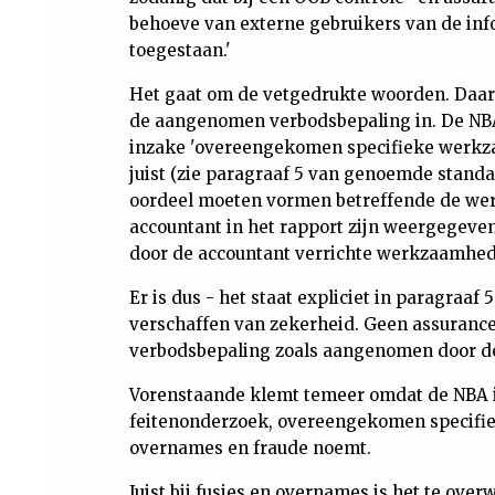
behoeve van externe gebruikers van de inf
toegestaan.'
Het gaat om de vetgedrukte woorden. Daar v
de aangenomen verbodsbepaling in. De NB
inzake 'overeengekomen specifieke werkz
juist (zie paragraaf 5 van genoemde standaa
oordeel moeten vormen betreffende de we
accountant in het rapport zijn weergegeve
door de accountant verrichte werkzaamhed
Er is dus - het staat expliciet in paragraaf
verschaffen van zekerheid. Geen assurance
verbodsbepaling zoals aangenomen door de
Vorenstaande klemt temeer omdat de NBA i
feitenonderzoek, overeengekomen specifie
overnames en fraude noemt.
Juist bij fusies en overnames is het te ov