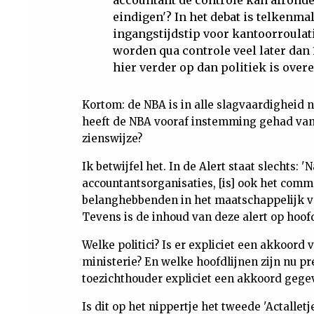
accountant de controle kan afronde
eindigen'? In het debat is telkenma
ingangstijdstip voor kantoorroulati
worden qua controle veel later dan 
hier verder op dan politiek is ov
Kortom: de NBA is in alle slagvaardigheid n
heeft de NBA vooraf instemming gehad van
zienswijze?
Ik betwijfel het. In de Alert staat slechts:
accountantsorganisaties, [is] ook het com
belanghebbenden in het maatschappelijk ver
Tevens is de inhoud van deze alert op hoo
Welke politici? Is er expliciet een akkoord
ministerie? En welke hoofdlijnen zijn nu 
toezichthouder expliciet een akkoord gege
Is dit op het nippertje het tweede 'Actalletj