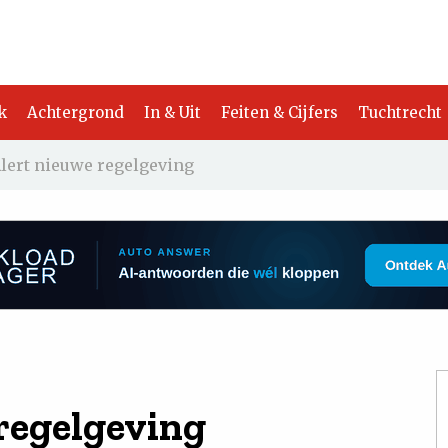
k
Achtergrond
In & Uit
Feiten & Cijfers
Tuchtrecht
lert nieuwe regelgeving
regelgeving