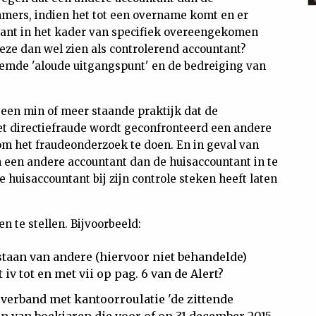
mmers, indien het tot een overname komt en er
ntant in het kader van specifiek overeengekomen
eze dan wel zien als controlerend accountant?
oemde 'aloude uitgangspunt' en de bedreiging van
et een min of meer staande praktijk dat de
t directiefraude wordt geconfronteerd een andere
om het fraudeonderzoek te doen. En in geval van
een andere accountant dan de huisaccountant in te
e huisaccountant bij zijn controle steken heeft laten
n te stellen. Bijvoorbeeld:
staan van andere (hiervoor niet behandelde)
v tot en met vii op pag. 6 van de Alert?
n verband met kantoorroulatie 'de zittende