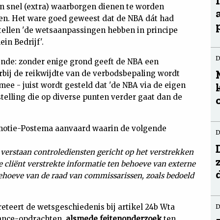
en snel (extra) waarborgen dienen te worden
n. Het ware goed geweest dat de NBA dát had
tellen 'de wetsaanpassingen hebben in principe
in Bedrijf'.
D
ende: zonder enige grond geeft de NBA een
rbij de reikwijdte van de verbodsbepaling wordt
rmee - juist wordt gesteld dat 'de NBA via de eigen
telling die op diverse punten verder gaat dan de
e motie-Postema aanvaard waarin de volgende
D
erstaan controlediensten gericht op het verstrekken
 cli
ënt verstrekte informatie ten behoeve van externe
behoeve van de raad van commissarissen, zoals bedoeld
reteert de wetsgeschiedenis bij artikel 24b Wta
D
rance-opdrachten,
alsmede feitenonderzoek
ten