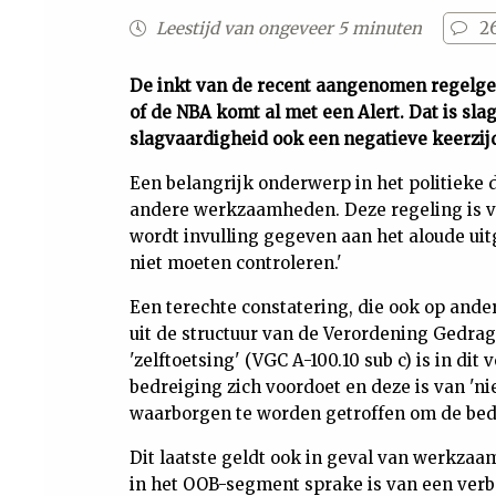
Leestijd van ongeveer 5 minuten
2
De inkt van de recent aangenomen regelgev
of de NBA komt al met een Alert. Dat is sla
slagvaardigheid ook een negatieve keerzijd
Een belangrijk onderwerp in het politieke 
andere werkzaamheden. Deze regeling is v
wordt invulling gegeven aan het aloude ui
niet moeten controleren.'
Een terechte constatering, die ook op ande
uit de structuur van de Verordening Gedra
'zelftoetsing' (VGC A-100.10 sub c) is in di
bedreiging zich voordoet en deze is van 'n
waarborgen te worden getroffen om de bed
Dit laatste geldt ook in geval van werkzaa
in het OOB-segment sprake is van een ver