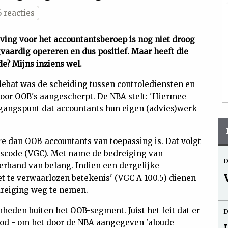
6
reacties
ing voor het accountantsberoep is nog niet droog
gvaardig opereren en dus positief. Maar heeft die
e? Mijns inziens wel.
debat was de scheiding tussen controlediensten en
oor OOB's aangescherpt. De NBA stelt: 'Hiermee
tgangspunt dat accountants hun eigen (advies)werk
re dan OOB-accountants van toepassing is. Dat volgt
gscode (VGC). Met name de bedreiging van
D
t verband van belang. Indien een dergelijke
iet te verwaarlozen betekenis' (VGC A-100.5) dienen
reiging weg te nemen.
mheden buiten het OOB-segment. Juist het feit dat er
D
bod - om het door de NBA aangegeven 'aloude