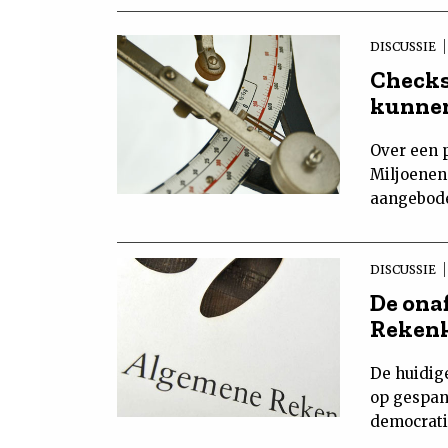
DISCUSSIE
Checks 
kunnen
Over een p
Miljoenen
aangebode
DISCUSSIE
De ona
Rekenk
De huidige
op gespan
democrati