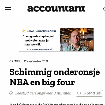
Home
Nieuws
RELEVANTIE
DATUM
Discussie
Vaktechniek
OPINIE
15 september 2014
Schimmig onderonsje
Achtergrond
NBA en big four
In
Leestijd van ongeveer 3 minuten
6
reacties
&