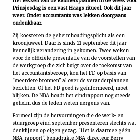
Het lekken van de kabinetsplannen in de week voor
Prinsjesdag is een vast Haags ritueel. Ook dit jaar
Uit
weer. Onder accountants was lekken doorgaans
ondenkbaar.
Feiten
Zij koesteren de geheimhoudingsplicht als een
kroonjuweel. Daar is sinds 11 september dit jaar
&
kennelijk verandering in gekomen. Twee weken
voor de officiële presentatie van de voorstellen van
Cijfers
de werkgroep die zich buigt over de toekomst van
het accountantsberoep, kon het FD op basis van
Tuchtrecht
"meerdere bronnen" al over de veranderplannen
berichten. Of het FD goed is geïnformeerd, moet
blijken. De NBA houdt het eindrapport nog steeds
Magazine
geheim dus de leden weten nergens van.
Podcast
Formeel zijn de hervormingen die de werk- en
stuurgroep eind september presenteren slechts wat
Dossiers
denklijnen op eigen gezag. "Het is daarmee géén
NBA-rapport", benadrukte NBA-directeur Berry