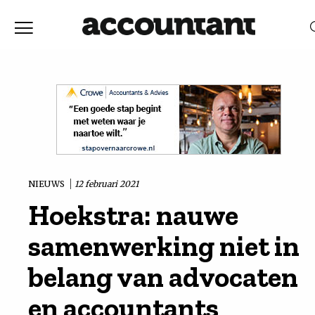
Home
Nieuws
RELEVANTIE
DATUM
Discussie
Vaktechniek
NIEUWS
12 februari 2021
Hoekstra: nauwe
Achtergrond
samenwerking niet in
In
belang van advocaten
en accountants
&